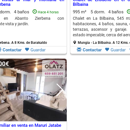
rbena
Bilbaina
 dorm.
4 baños
995 m²
5 dorm.
4 baños
Hace 4 horas
d en Abanto Zierbena con
Chalet en La Bilbaina, 545 m
e vista y jardín.
habitaciones, 4 baños, sauna, 
terrazas, ascensor y garaje.
estado impecable, cerca del aer
erbena.
A 8 Kms. de Barakaldo
Mungia - La Bilbaina.
A 12 Kms. 
Contactar
Guardar
Contactar
Guardar
000€
miliar en venta en Maruri Jatabe