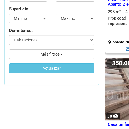
Abanto Zie
Superficie:
295 m²
4
Propieda
impresionant
Dormitorios:
Abanto Zi
Más filtros
350.
Actualizar
30
Casa unifa