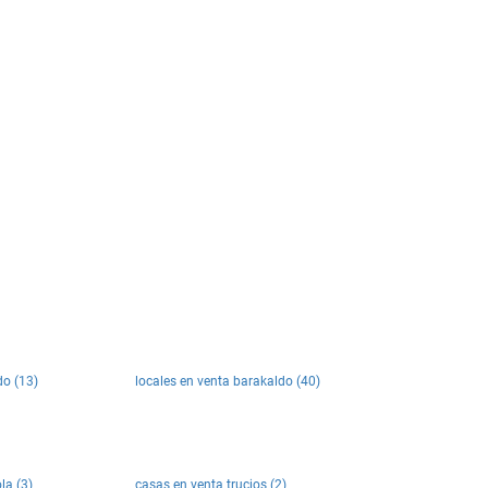
do (13)
locales en venta barakaldo (40)
la (3)
casas en venta trucios (2)