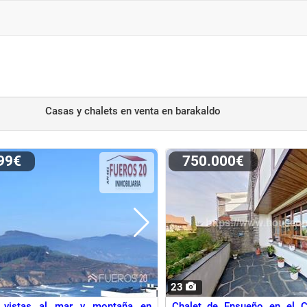
Casas y chalets en venta
en barakaldo
999€
750.000€
23
 vistas al mar y montaña en
Chalet de Ensueño en el 