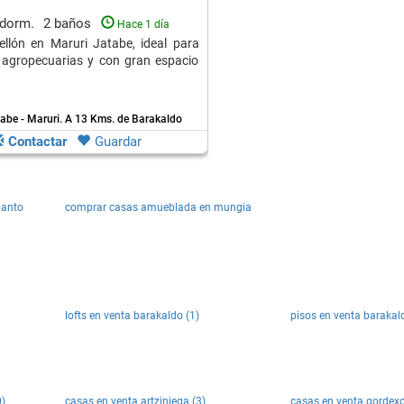
 dorm.
2 baños
Hace 1 día
llón en Maruri Jatabe, ideal para
 agropecuarias y con gran espacio
abe - Maruri.
A 13 Kms. de Barakaldo
Contactar
Guardar
banto
comprar casas amueblada en mungia
lofts en venta barakaldo (1)
pisos en venta barakal
0)
casas en venta artziniega (3)
casas en venta gordexo