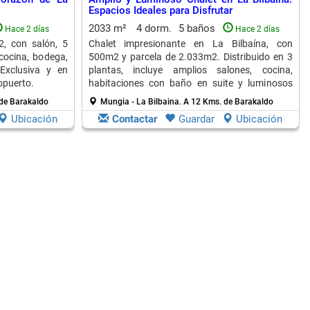
Espacios Ideales para Disfrutar
2033 m²
4 dorm.
5 baños
Hace 2 días
Hace 2 días
2, con salón, 5
Chalet impresionante en La Bilbaína, con
cocina, bodega,
500m2 y parcela de 2.033m2. Distribuido en 3
 Exclusiva y en
plantas, incluye amplios salones, cocina,
opuerto.
habitaciones con baño en suite y luminosos
ventanales.
de Barakaldo
Mungia - La Bilbaina.
A 12 Kms. de Barakaldo
Ubicación
Contactar
Guardar
Ubicación