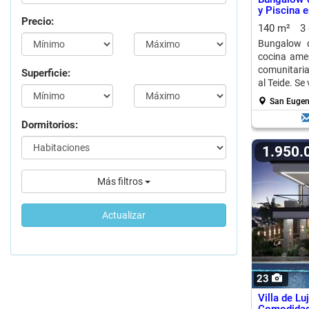
y Piscina e
Precio:
140 m²
3
Bungalow d
cocina amer
comunitaria
Superficie:
al Teide. S
San Eugeni
Dormitorios:
1.950
Más filtros
Actualizar
23
Villa de L