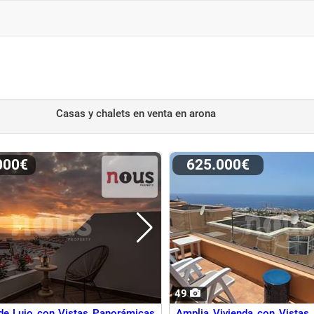
Casas y chalets en venta
en arona
.000€
625.000€
49
de Lujo con Vistas Panorámicas
Amplia Vivienda con Vistas