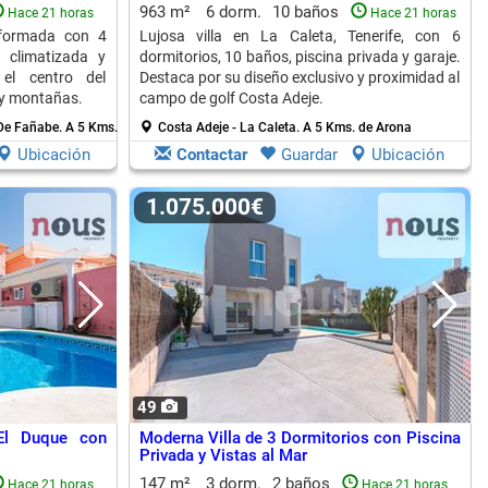
963 m²
6 dorm.
10 baños
Hace 21 horas
Hace 21 horas
reformada con 4
Lujosa villa en La Caleta, Tenerife, con 6
a climatizada y
dormitorios, 10 baños, piscina privada y garaje.
 el centro del
Destaca por su diseño exclusivo y proximidad al
 y montañas.
campo de golf Costa Adeje.
 De Fañabe.
A 5 Kms. de Arona
Costa Adeje - La Caleta.
A 5 Kms. de Arona
Ubicación
Contactar
Guardar
Ubicación
1.075.000€
49
El Duque con
Moderna Villa de 3 Dormitorios con Piscina
Privada y Vistas al Mar
147 m²
3 dorm.
2 baños
Hace 21 horas
Hace 21 horas