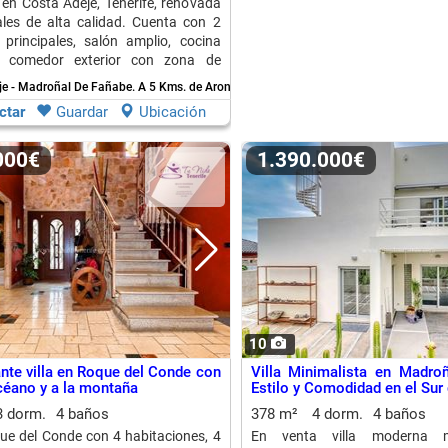
o en Costa Adeje, Tenerife, renovada
les de alta calidad. Cuenta con 2
 principales, salón amplio, cocina
 comedor exterior con zona de
je - Madroñal De Fañabe.
A 5 Kms. de Arona
ctar
Guardar
Ubicación
.000€
1.390.000€
10
nte villa en Roque del Conde con
Villa Minimalista en Madro
océano y a la montaña
Estilo y Comodidad en el Sur 
3 dorm.
4 baños
378 m²
4 dorm.
4 baños
que del Conde con 4 habitaciones, 4
En venta villa moderna m