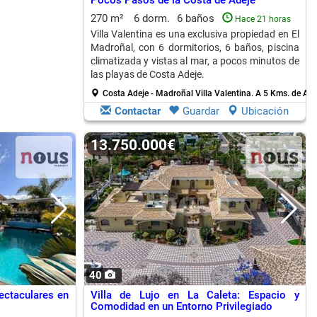
Pocos Pasos de la Costa de Adeje
270 m²
6 dorm.
6 baños
Hace 21 horas
Villa Valentina es una exclusiva propiedad en El
Madroñal, con 6 dormitorios, 6 baños, piscina
climatizada y vistas al mar, a pocos minutos de
las playas de Costa Adeje.
Costa Adeje - Madroñal Villa Valentina.
A 5 Kms. de Ar
Contactar
Guardar
Ubicación
13.750.000€
40
ectaculares en
Villa de Lujo en La Caleta: Espacio y
Comodidad en un Entorno Privilegiado