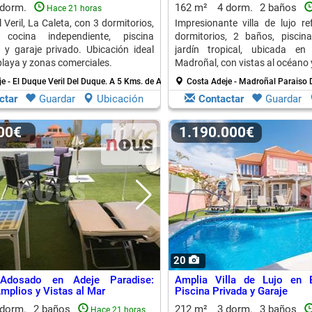
 dorm.
162 m²
4 dorm.
2 baños
Hace 21 horas
 Veril, La Caleta, con 3 dormitorios,
Impresionante villa de lujo 
cocina independiente, piscina
dormitorios, 2 baños, piscin
 y garaje privado. Ubicación ideal
jardín tropical, ubicada en
playa y zonas comerciales.
Madroñal, con vistas al océano
e - El Duque Veril Del Duque.
A 5 Kms. de Arona
Costa Adeje - Madroñal Paraiso
ctar
Guardar
Ubicación
Contactar
Guardar
000€
1.190.000€
20
Adosado en Adeje Paradise:
Amplia Villa de Lujo en 
mplios y Vistas al Mar
Piscina Privada y Garaje
 dorm.
2 baños
212 m²
3 dorm.
3 baños
Hace 21 horas