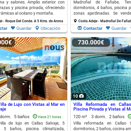
na y salones. Amplio exterior con
Madroñal de Fañabe, Ten
rrazas y piscina privada, ofreciendo
dormitorios, 4 baños, piscina p
rámicas al océano y montaña.
zonas ajardinadas. Se vend
decorada.
je - Roque Del Conde.
A 5 Kms. de Arona
Costa Adeje - Madroñal De Faña
ctar
Guardar
Ubicación
Contactar
Guardar
.000€
730.000€
10
illa de Lujo con Vistas al Mar en
Villa Reformada en Calla
vaje
Piscina Privada y Vistas al M
 dorm.
5 baños
120 m²
3 dorm.
2 baños
Hace 21 horas
illa de lujo en Callao Salvaje, 5
Villa reformada en Callao 
s, 5 baños, piscina climatizada,
dormitorios, 2 baños, cocina am