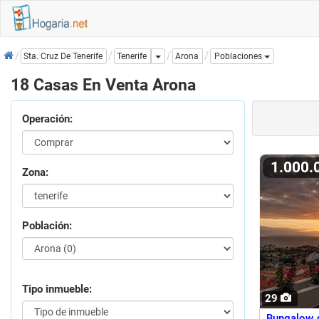
Inicio
Dropdown
Arona
Sta. Cruz De Tenerife
Tenerife
Poblaciones
18 Casas En Venta Arona
Operación:
1.000
Zona:
Población:
Tipo inmueble:
29
Bungalow 