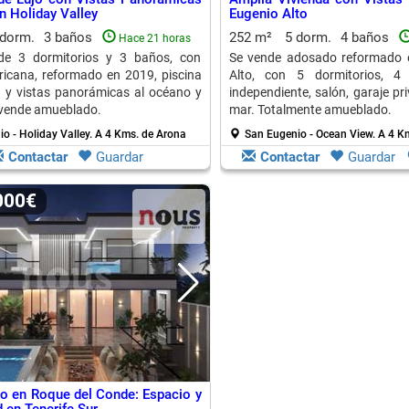
n Holiday Valley
Eugenio Alto
 dorm.
3 baños
252 m²
5 dorm.
4 baños
Hace 21 horas
e 3 dormitorios y 3 baños, con
Se vende adosado reformado 
icana, reformado en 2019, piscina
Alto, con 5 dormitorios, 4
 y vistas panorámicas al océano y
independiente, salón, garaje pri
e vende amueblado.
mar. Totalmente amueblado.
o - Holiday Valley.
A 4 Kms. de Arona
San Eugenio - Ocean View.
A 4 K
Contactar
Guardar
Contactar
Guardar
.000€
ujo en Roque del Conde: Espacio y