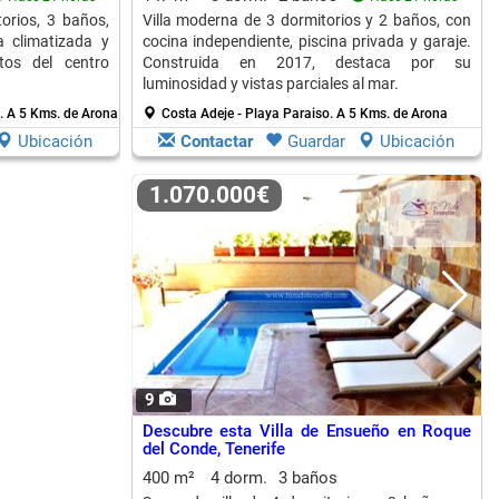
orios, 3 baños,
Villa moderna de 3 dormitorios y 2 baños, con
a climatizada y
cocina independiente, piscina privada y garaje.
tos del centro
Construida en 2017, destaca por su
luminosidad y vistas parciales al mar.
I.
A 5 Kms. de Arona
Costa Adeje - Playa Paraiso.
A 5 Kms. de Arona
Ubicación
Contactar
Guardar
Ubicación
1.070.000€
9
Descubre esta Villa de Ensueño en Roque
del Conde, Tenerife
400 m²
4 dorm.
3 baños