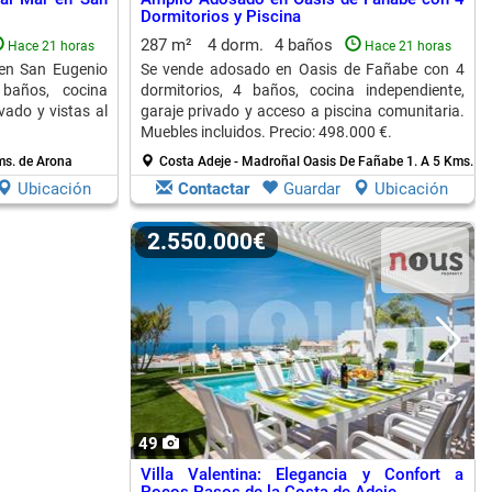
Dormitorios y Piscina
287 m²
4 dorm.
4 baños
Hace 21 horas
Hace 21 horas
en San Eugenio
Se vende adosado en Oasis de Fañabe con 4
 baños, cocina
dormitorios, 4 baños, cocina independiente,
vado y vistas al
garaje privado y acceso a piscina comunitaria.
Muebles incluidos. Precio: 498.000 €.
ms. de Arona
Costa Adeje - Madroñal Oasis De Fañabe 1.
A 5 Kms. de
Ubicación
Contactar
Guardar
Ubicación
2.550.000€
49
Villa Valentina: Elegancia y Confort a