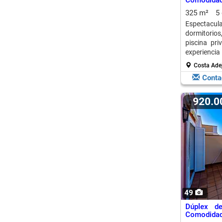
Comodidad 
325 m²
5
Espectacul
dormitorio
piscina pr
experienci
Costa Adeje
Costa Adej
Conta
920.
49
Dúplex de
Comodidad 