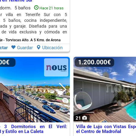
en Tenerife Sur
 dorm.
5 baños
Hace 21 horas
ar villa en Tenerife Sur con 5
s, 5 baños, cocina independiente,
ivada y garaje. Diseñada para una
a de vida exclusiva y cómoda en
.
e - Torviscas Alto.
A 5 Kms. de Arona
ctar
Guardar
Ubicación
000€
1.200.000€
21
 3 Dormitorios en El Veril:
Villa de Lujo con Vistas Esp
y Estilo en La Caleta
el Centro de Madroñal