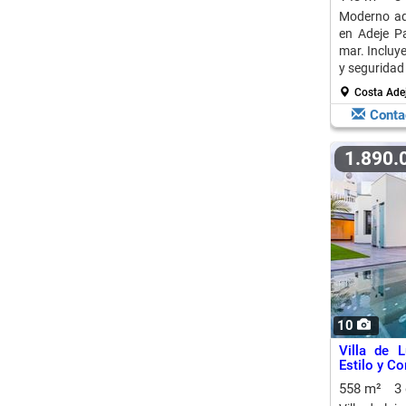
Moderno ad
en Adeje Pa
mar. Incluy
y seguridad
Costa Adej
Conta
1.890
10
Villa de 
Estilo y C
558 m²
3