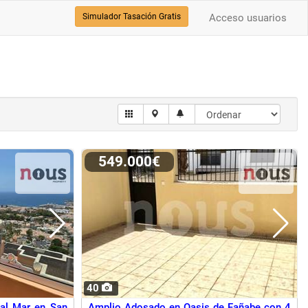
Simulador Tasación Gratis
Acceso usuarios
549.000€
40
 al Mar en San
Amplio Adosado en Oasis de Fañabe con 4