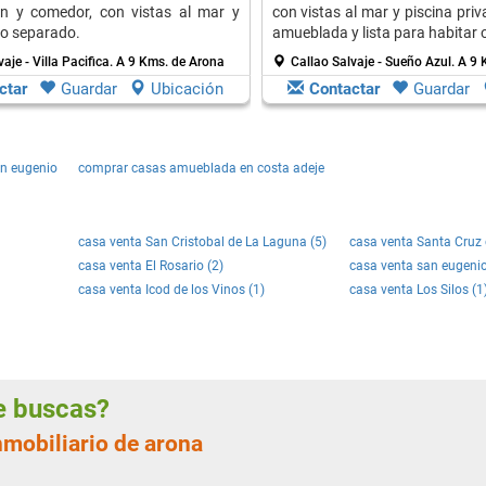
ón y comedor, con vistas al mar y
con vistas al mar y piscina pri
o separado.
amueblada y lista para habitar o
aje - Villa Pacifica.
A 9 Kms. de Arona
Callao Salvaje - Sueño Azul.
A 9 
ctar
Guardar
Ubicación
Contactar
Guardar
n eugenio
comprar casas amueblada en costa adeje
casa venta San Cristobal de La Laguna (5)
casa venta Santa Cruz d
casa venta El Rosario (2)
casa venta san eugenio
casa venta Icod de los Vinos (1)
casa venta Los Silos (1
ue buscas?
nmobiliario de arona