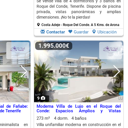
Se vende villa de 4 dormitorios y 3 baños en
Roque del Conde, Tenerife. Dispone de piscina
privada, vistas panorámicas y amplias
dimensiones. ¡No te la pierdas!
Costa Adeje - Roque Del Conde.
A 5 Kms. de Arona
Contactar
Guardar
Ubicación
1.995.000€
9
ñal de Fañabe:
Moderna Villa de Lujo en el Roque del
de Tenerife
Conde: Espacios Amplios y Vistas
Espectaculares
273 m²
4 dorm.
4 baños
inimalista en
Villa unifamiliar moderna en construcción en el