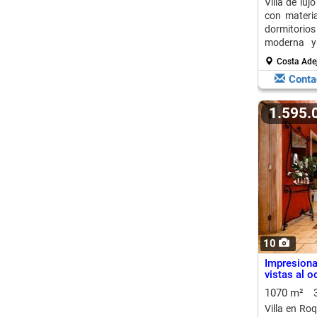
Villa de luj
con materia
dormitorios
moderna y
juegos.
Costa Ade
Conta
1.595
10
Impresiona
vistas al 
1070 m²
Villa en Ro