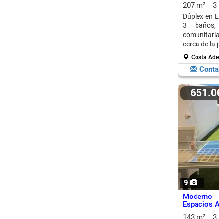
207 m²
3
Dúplex en El
3 baños, 
comunitaria
cerca de la 
Costa Adej
Conta
651.
9
Moderno 
Espacios A
143 m²
3