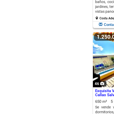
baños, coci
jardines, te
vistas pano
Costa Ade
Conta
1.250
46
Exquisita V
Callao Sal
650 m²
5
Se vende v
dormitorio