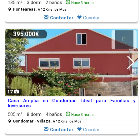
135 m²
3 dorm.
2 baños
Hace 3 horas
Ponteareas.
A 12 Kms. de Mos
Contactar
Guardar
395.000€
17
Casa Amplia en Gondomar: Ideal para Familias y
Inversores
505 m²
8 dorm.
4 baños
Hace 3 horas
Gondomar - Villaza.
A 12 Kms. de Mos
Contactar
Guardar