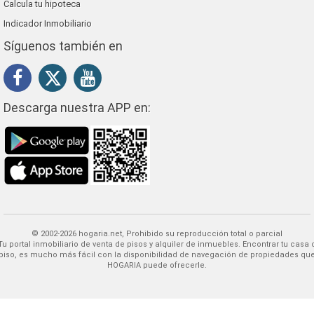
Calcula tu hipoteca
Indicador Inmobiliario
Síguenos también en
Descarga nuestra APP en:
© 2002-2026 hogaria.net, Prohibido su reproducción total o parcial
 alquiler de inmuebles. Encontrar tu casa o
piso, es mucho más fácil con la disponibilidad de navegación de propiedades qu
HOGARIA puede ofrecerle.