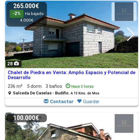
265.000€
-2%
Ha bajado
4.000€
28
Chalet de Piedra en Venta: Amplio Espacio y Potencial de
Desarrollo
236 m²
5 dorm.
3 baños
Hace 3 horas
Salceda De Caselas - Budiño.
A 13 Kms. de Mos
Contactar
Guardar
100.000€