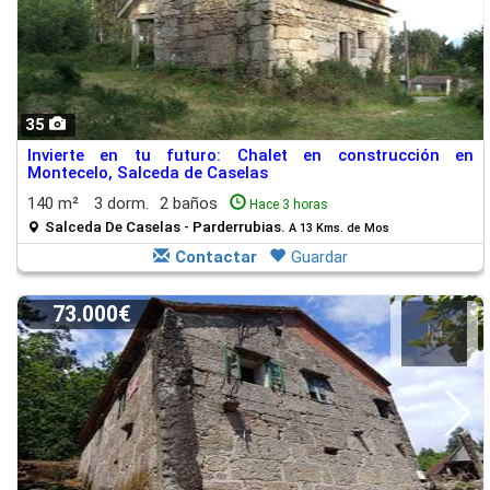
35
Invierte en tu futuro: Chalet en construcción en
Montecelo, Salceda de Caselas
140 m²
3 dorm.
2 baños
Hace 3 horas
Salceda De Caselas - Parderrubias.
A 13 Kms. de Mos
Contactar
Guardar
73.000€