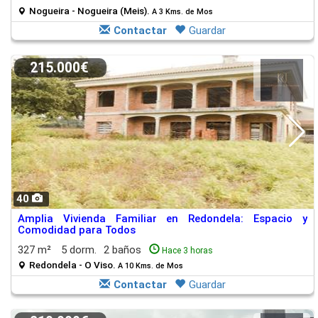
Nogueira - Nogueira (Meis).
A 3 Kms. de Mos
Contactar
Guardar
215.000€
40
Amplia Vivienda Familiar en Redondela: Espacio y
Comodidad para Todos
327 m²
5 dorm.
2 baños
Hace 3 horas
Redondela - O Viso.
A 10 Kms. de Mos
Contactar
Guardar