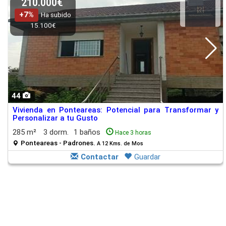
210.000€
+7%
Ha subido
15.100€
44
Vivienda en Ponteareas: Potencial para Transformar y
Personalizar a tu Gusto
285 m²
3 dorm.
1 baños
Hace 3 horas
Ponteareas - Padrones.
A 12 Kms. de Mos
Contactar
Guardar