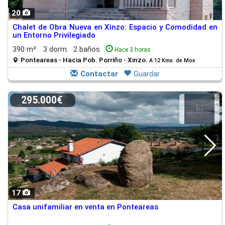
20
Chalet de Obra Nueva en Xinzo: Espacio y Comodidad en
un Entorno Privilegiado
390 m²
3 dorm.
2 baños
Hace 3 horas
Ponteareas - Hacia Pob. Porriño - Xinzo.
A 12 Kms. de Mos
Contactar
Guardar
295.000€
17
Casa unifamiliar en venta en Ponteareas