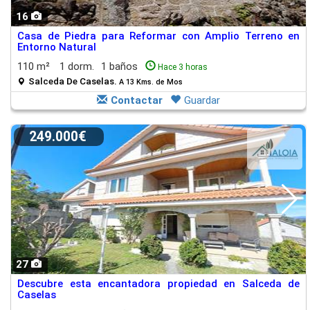
16
Casa de Piedra para Reformar con Amplio Terreno en
Entorno Natural
110 m²
1 dorm.
1 baños
Hace 3 horas
Salceda De Caselas.
A 13 Kms. de Mos
Contactar
Guardar
249.000€
27
Descubre esta encantadora propiedad en Salceda de
Caselas