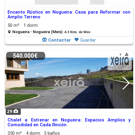
Encanto Rústico en Nogueira: Casa para Reformar con
Amplio Terreno
50 m²
1 dorm.
Nogueira - Nogueira (Meis).
A 3 Kms. de Mos
Contactar
Guardar
540.000€
29
Chalet a Estrenar en Nogueira: Espacios Amplios y
Comodidad en Cada Rincón
350 m²
4 dorm.
3 baños