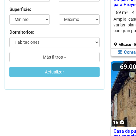
para Proye
Superficie:
189 m²
4
Amplia casa
varias pla
con gran pot
Dormitorios:
Altsasu - 
Conta
Más filtros
69.0
Actualizar
15
Casa de pue