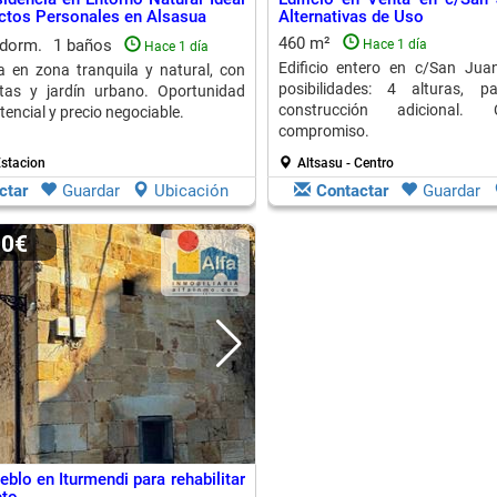
ctos Personales en Alsasua
Alternativas de Uso
460 m²
 dorm.
1 baños
Hace 1 día
Hace 1 día
Edificio entero en c/San Jua
 en zona tranquila y natural, con
posibilidades: 4 alturas, p
ntas y jardín urbano. Oportunidad
construcción adicional. 
encial y precio negociable.
compromiso.
Estacion
Altsasu - Centro
ctar
Guardar
Ubicación
Contactar
Guardar
00€
blo en Iturmendi para rehabilitar