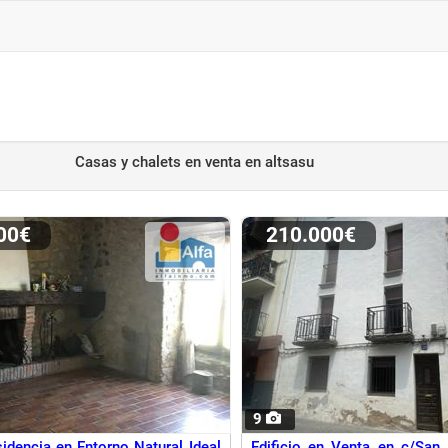
Casas y chalets en venta
en altsasu
000€
210.000€
9
idencia en Entorno Natural Ideal
Edificio en Venta en c/San