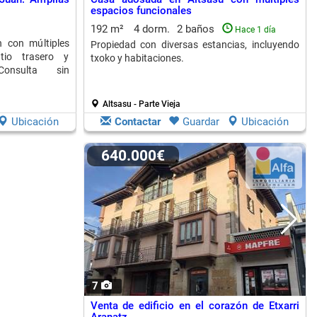
espacios funcionales
192 m²
4 dorm.
2 baños
Hace 1 día
n con múltiples
Propiedad con diversas estancias, incluyendo
atio trasero y
txoko y habitaciones.
Consulta sin
Altsasu - Parte Vieja
Ubicación
Contactar
Guardar
Ubicación
640.000€
7
Venta de edificio en el corazón de Etxarri