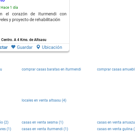
eto
Hace 1 día
en el corazón de Iturmendi con
veles y proyecto de rehabilitación
- Centro.
A 4 Kms. de Altsasu
ctar
Guardar
Ubicación
su
comprar casas baratas en iturmendi
comprar casas amuebla
locales en venta altsasu (4)
ño (2)
casas en venta sesma (1)
casas en venta arruazu
res (1)
casas en venta iturmendi (1)
casas en venta gulina (