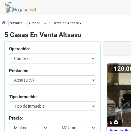
Inicio
Dropdown
Altsasu
Navarra
Cerca de Altsasu
5 Casas En Venta Altsasu
Operación:
120.
Población:
Tipo inmueble:
Precio:
5
Amplia Res