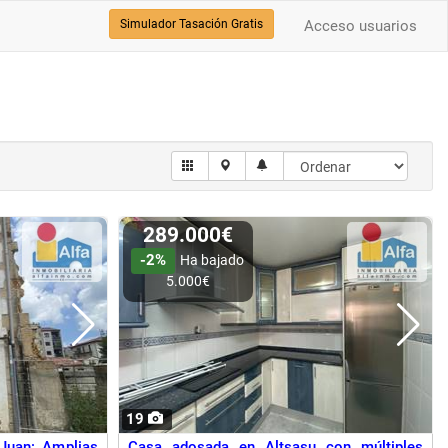
Simulador Tasación Gratis
Acceso usuarios
289.000€
-2%
Ha bajado
5.000€
19
 Juan: Amplias
Casa adosada en Altsasu con múltiples