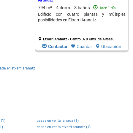
Aranatz
794 m²
4 dorm.
3 baños
Hace 1 día
Edificio con cuatro plantas y múltiples
posibilidades en Etxarri Aranatz.
Etxarri Aranatz - Centro.
A 8 Kms. de Altsasu
Contactar
Guardar
Ubicación
da en etxarri aranatz
 (1)
casas en venta larraga (1)
1)
casas en venta etxarri aranatz (1)