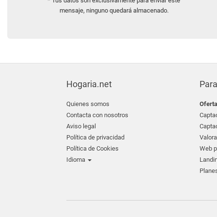
* Tus datos son exclusivamente para enviar este
mensaje, ninguno quedará almacenado.
Hogaria.net
Para
Quienes somos
Ofert
Contacta con nosotros
Captac
Aviso legal
Captac
Política de privacidad
Valora
Política de Cookies
Web pr
Idioma
Landin
Planes