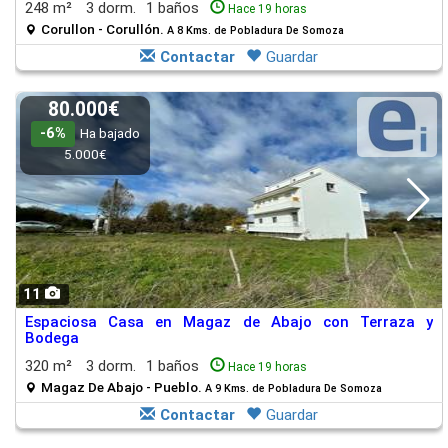
248 m²
3 dorm.
1 baños
Hace 19 horas
Corullon - Corullón.
A 8 Kms. de Pobladura De Somoza
Contactar
Guardar
80.000€
-6%
Ha bajado
5.000€
11
Espaciosa Casa en Magaz de Abajo con Terraza y
Bodega
320 m²
3 dorm.
1 baños
Hace 19 horas
Magaz De Abajo - Pueblo.
A 9 Kms. de Pobladura De Somoza
Contactar
Guardar