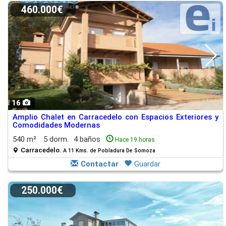
460.000€
16
Amplio Chalet en Carracedelo con Espacios Exteriores y
Comodidades Modernas
540 m²
5 dorm.
4 baños
Hace 19 horas
Carracedelo.
A 11 Kms. de Pobladura De Somoza
Contactar
Guardar
250.000€