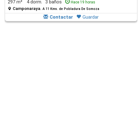
297 m²
4 dorm.
3 baños
Hace 19 horas
Camponaraya.
A 11 Kms. de Pobladura De Somoza
Contactar
Guardar