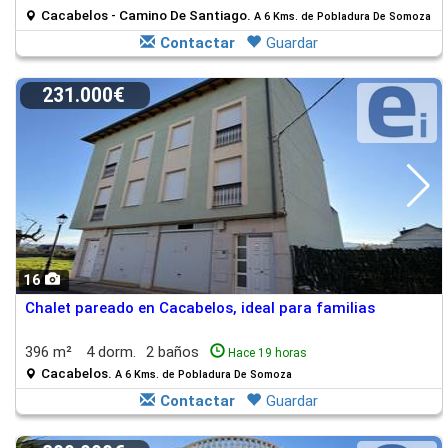
Cacabelos - Camino De Santiago.
A 6 Kms. de Pobladura De Somoza
Contactar
Guardar
231.000€
16
Chalet pareado en Cacabelos, ideal para familias
396 m²
4 dorm.
2 baños
Hace 19 horas
Cacabelos.
A 6 Kms. de Pobladura De Somoza
Contactar
Guardar