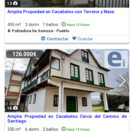
13
Amplia Propiedad en Cacabelos con Terreno y Nave
455 m²
3 dorm.
1 baños
Hace 19 horas
Pobladura De Somoza - Pueblo
Contactar
Guardar
126.000€
16
Amplia Propiedad en Cacabelos Cerca del Camino de
Santiago
350 m²
6 dorm.
2 baños
Hace 19 horas