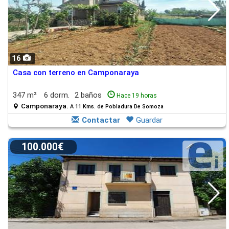
16
Casa con terreno en Camponaraya
347 m²
6 dorm.
2 baños
Hace 19 horas
Camponaraya.
A 11 Kms. de Pobladura De Somoza
Contactar
Guardar
100.000€