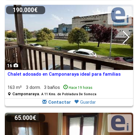
190.000€
16
Chalet adosado en Camponaraya ideal para familias
163 m²
3 dorm.
3 baños
Hace 19 horas
Camponaraya.
A 11 Kms. de Pobladura De Somoza
Contactar
Guardar
65.000€