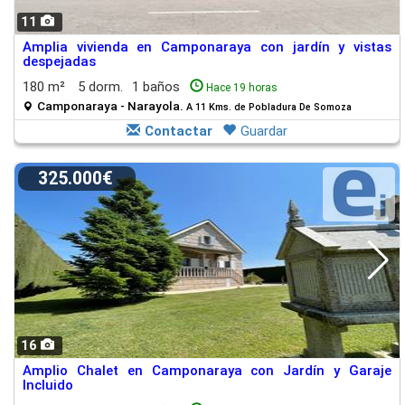
11
Amplia vivienda en Camponaraya con jardín y vistas
despejadas
180 m²
5 dorm.
1 baños
Hace 19 horas
Camponaraya - Narayola.
A 11 Kms. de Pobladura De Somoza
Contactar
Guardar
325.000€
16
Amplio Chalet en Camponaraya con Jardín y Garaje
Incluido