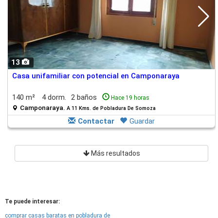
13
Casa unifamiliar con potencial en Camponaraya
140 m²
4 dorm.
2 baños
Hace 19 horas
Camponaraya.
A 11 Kms. de Pobladura De Somoza
Contactar
Guardar
Más resultados
Te puede interesar:
comprar casas baratas en pobladura de