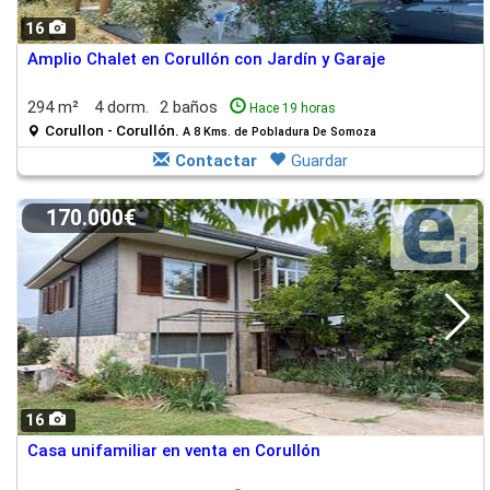
16
Amplio Chalet en Corullón con Jardín y Garaje
294 m²
4 dorm.
2 baños
Hace 19 horas
Corullon - Corullón.
A 8 Kms. de Pobladura De Somoza
Contactar
Guardar
170.000€
16
Casa unifamiliar en venta en Corullón