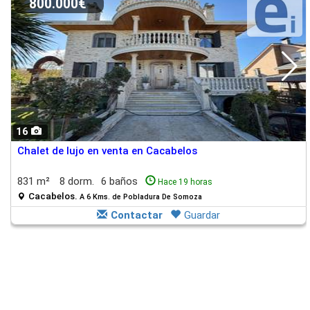
800.000€
16
Chalet de lujo en venta en Cacabelos
831 m²
8 dorm.
6 baños
Hace 19 horas
Cacabelos.
A 6 Kms. de Pobladura De Somoza
Contactar
Guardar