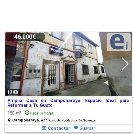
46.000€
13
Amplia Casa en Camponaraya: Espacio Ideal para
Reformar a Tu Gusto
150 m²
Hace 19 horas
Camponaraya.
A 11 Kms. de Pobladura De Somoza
Contactar
Guardar