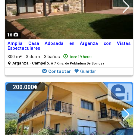
16
Amplia Casa Adosada en Arganza con Vistas
Espectaculares
300 m²
3 dorm.
3 baños
Hace 19 horas
Arganza - Campelo.
A 7 Kms. de Pobladura De Somoza
Contactar
Guardar
200.000€