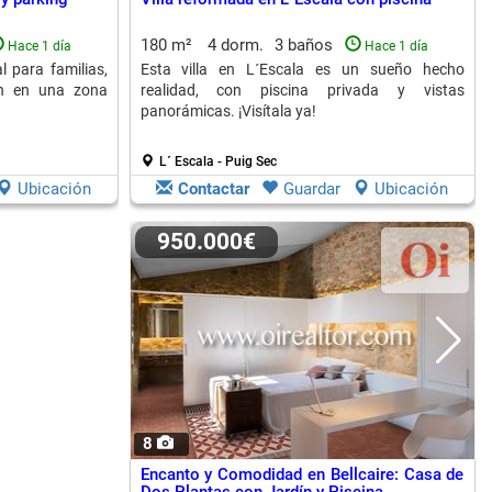
180 m²
4 dorm.
3 baños
Hace 1 día
Hace 1 día
l para familias,
Esta villa en L´Escala es un sueño hecho
ín en una zona
realidad, con piscina privada y vistas
panorámicas. ¡Visítala ya!
L´ Escala - Puig Sec
Ubicación
Contactar
Guardar
Ubicación
950.000€
8
Encanto y Comodidad en Bellcaire: Casa de