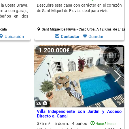
 la Costa Brava,
Descubre esta casa con carácter en el corazón
enta con garaje,
de Sant Miquel de Fluvia, ideal para vivir.
y baños en dos
scala
Sant Miquel De Fluvia - Casc Urba.
A 12 Kms. de L´ Esca
Ubicación
Contactar
Guardar
1.200.000€
26
Villa Independiente con Jardín y Acceso
Directo al Canal
375 m²
5 dorm.
4 baños
Hace 8 horas