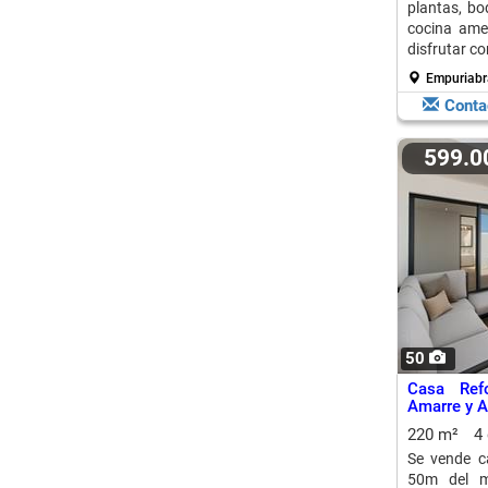
plantas, bo
cocina amer
disfrutar co
Empuriabr
Conta
599.
50
Casa Ref
Amarre y A
220 m²
4
Se vende c
50m del m