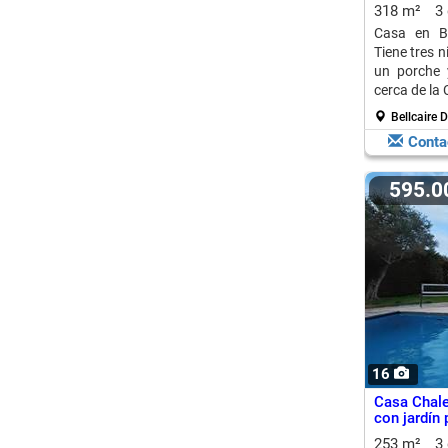
318 m²
3
Casa en Bel
Tiene tres n
un porche 
cerca de la
Bellcaire 
Conta
595.
16
Casa Chale
con jardín 
253 m²
3