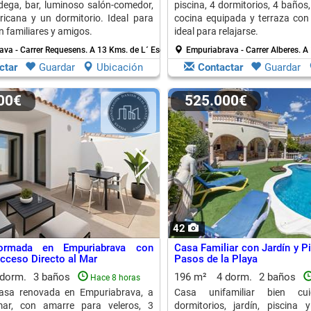
dega, bar, luminoso salón-comedor,
piscina, 4 dormitorios, 4 baños
icana y un dormitorio. Ideal para
cocina equipada y terraza con 
n familiares y amigos.
ideal para relajarse.
ava - Carrer Requesens.
A 13 Kms. de L´ Escala
Empuriabrava - Carrer Alberes.
A 
ctar
Guardar
Ubicación
Contactar
Guardar
000€
525.000€
42
ormada en Empuriabrava con
Casa Familiar con Jardín y P
cceso Directo al Mar
Pasos de la Playa
 dorm.
3 baños
196 m²
4 dorm.
2 baños
Hace 8 horas
asa renovada en Empuriabrava, a
Casa unifamiliar bien c
ar, con amarre para veleros, 3
dormitorios, jardín, piscina