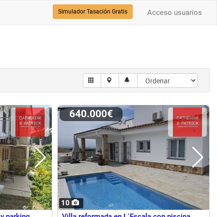
Simulador Tasación Gratis
Acceso usuarios
640.000€
10
 y parking
Villa reformada en L´Escala con piscina