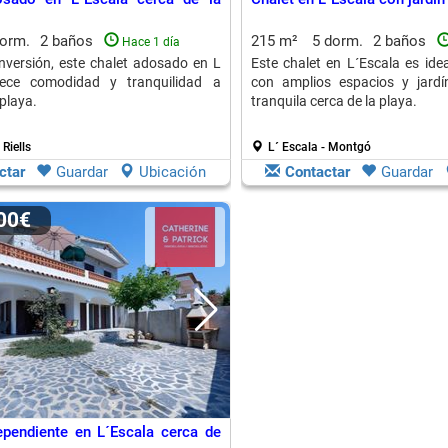
dorm.
2 baños
215 m²
5 dorm.
2 baños
Hace 1 día
inversión, este chalet adosado en L
Este chalet en L´Escala es idea
rece comodidad y tranquilidad a
con amplios espacios y jard
playa.
tranquila cerca de la playa.
 Riells
L´ Escala - Montgó
ctar
Guardar
Ubicación
Contactar
Guardar
000€
ependiente en L´Escala cerca de