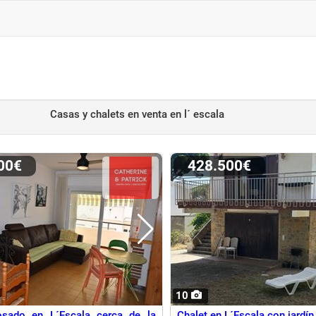
Casas y chalets en venta
en l´ escala
000€
428.500€
10
osado en L´Escala cerca de la
Chalet en L´Escala con jardín