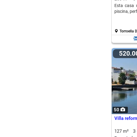
Esta casa u
piscina, per
Torroella 
520.
50
Villa refo
127 m²
3