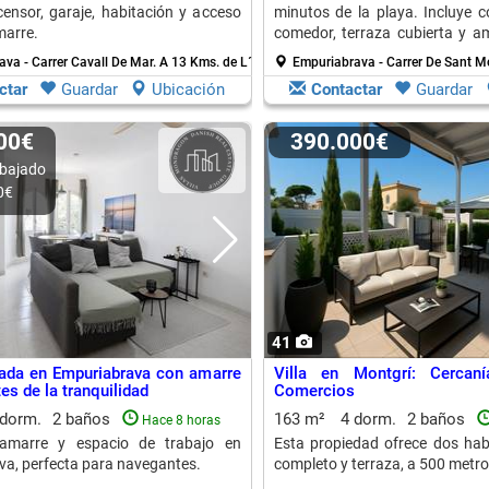
censor, garaje, habitación y acceso
minutos de la playa. Incluye c
marre.
comedor, terraza cubierta y am
con baño.
va - Carrer Cavall De Mar.
A 13 Kms. de L´ Escala
Empuriabrava - Carrer De Sant M
ctar
Guardar
Ubicación
Contactar
Guardar
000€
390.000€
bajado
0€
41
ada en Empuriabrava con amarre
Villa en Montgrí: Cercan
es de la tranquilidad
Comercios
 dorm.
2 baños
163 m²
4 dorm.
2 baños
Hace 8 horas
amarre y espacio de trabajo en
Esta propiedad ofrece dos hab
a, perfecta para navegantes.
completo y terraza, a 500 metros