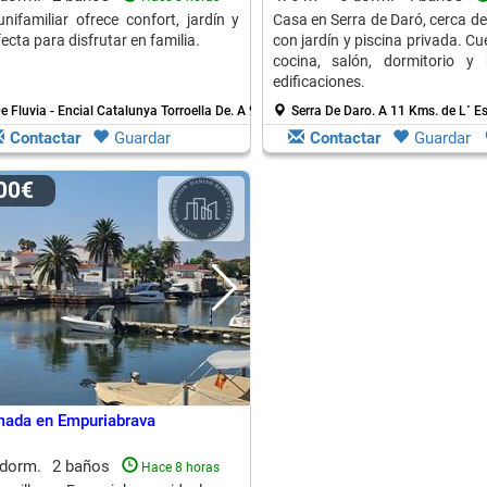
nifamiliar ofrece confort, jardín y
Casa en Serra de Daró, cerca de
fecta para disfrutar en familia.
con jardín y piscina privada. Cu
cocina, salón, dormitorio 
edificaciones.
De Fluvia - Encial Catalunya Torroella De.
A 9 Kms. de L´ Escala
Serra De Daro.
A 11 Kms. de L´ E
Contactar
Guardar
Contactar
Guardar
000€
rmada en Empuriabrava
 dorm.
2 baños
Hace 8 horas