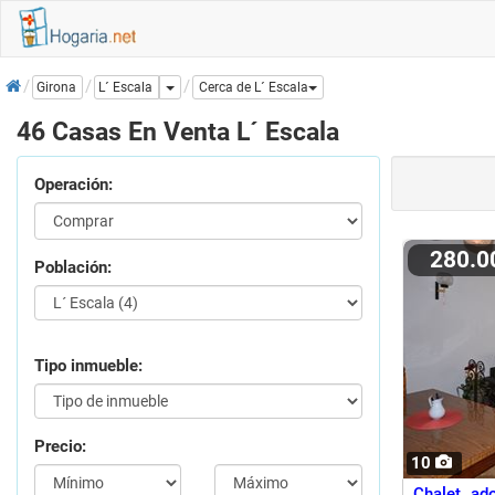
Inicio
Dropdown
L´ Escala
Girona
Cerca de L´ Escala
46 Casas En Venta L´ Escala
Operación:
280.
Población:
Tipo inmueble:
Precio:
10
Chalet ad