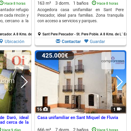
163 m²
3 dorm.
1 baños
Hace 8 horas
Hace 8 horas
antador refugio
Acogedora casa unifamiliar en Sant Pere
en cada rincón y
Pescador, ideal para familias. Zona tranquila
o, cercano a la
con acceso a servicios y parques.
ercador.
A 8 Kms. de L´ Escala
Sant Pere Pescador - St. Pere Poble.
A 8 Kms. de L´ Esca
Ubicación
Contactar
Guardar
425.000€
16
1
de Daró, ideal
Casa unifamiliar en Sant Miquel de Fluvia
dad cerca de la
666 m²
7 dorm.
2 baños
Hace 9 días
Hace 5 horas