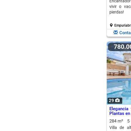
Encantadora
vivir o vac
pierdas!
Empuriabra
Conta
780.
29
Elegancia 
Plantas en
284 m²
5
Villa de a