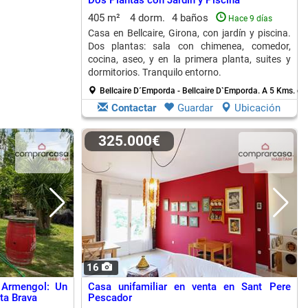
Dos Plantas con Jardín y Piscina
405 m²
4 dorm.
4 baños
Hace 9 días
Casa en Bellcaire, Girona, con jardín y piscina.
Dos plantas: sala con chimenea, comedor,
cocina, aseo, y en la primera planta, suites y
dormitorios. Tranquilo entorno.
Bellcaire D´Emporda - Bellcaire D`Emporda.
A 5 Kms. de 
Contactar
Guardar
Ubicación
325.000€
16
 Armengol: Un
Casa unifamiliar en venta en Sant Pere
ta Brava
Pescador