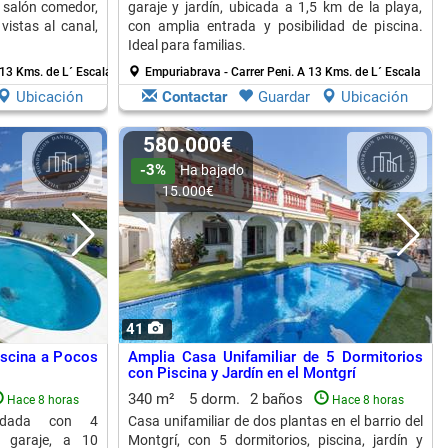
, salón comedor,
garaje y jardín, ubicada a 1,5 km de la playa,
vistas al canal,
con amplia entrada y posibilidad de piscina.
Ideal para familias.
13 Kms. de L´ Escala
Empuriabrava - Carrer Peni.
A 13 Kms. de L´ Escala
Ubicación
Contactar
Guardar
Ubicación
580.000€
-3%
Ha bajado
15.000€
41
iscina a Pocos
Amplia Casa Unifamiliar de 5 Dormitorios
con Piscina y Jardín en el Montgrí
340 m²
5 dorm.
2 baños
Hace 8 horas
Hace 8 horas
uidada con 4
Casa unifamiliar de dos plantas en el barrio del
 y garaje, a 10
Montgrí, con 5 dormitorios, piscina, jardín y