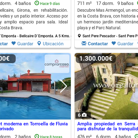
 dorm.
4 baños
711 m²
17 dorm.
9 baños
Hace 9 días
lcaire, Girona, en rehabilitación.
Descubre Mas Armengol, un enc
iveles y un patio interior. Acceso por
en la Costa Brava, con historia 
y amplio espacio para sala. Ideal
un hermoso jardín mediterráne
 Costa Brava.
playa y el Parc Natural.
D´Emporda - Bellcaire D`Emporda.
A 5 Kms. de L´ Escala
Sant Pere Pescador - Sant Pere P
ctar
Guardar
Ubicación
Contactar
Guardar
000€
1.300.000€
6
t moderna en Torroella de Fluvia
Amplia propiedad en Serra 
privado
para disfrutar de la tranquili
Costa Brava
 dorm.
2 baños
476 m²
6 dorm.
4 baños
Hace 8 horas