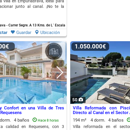
 villa en Empuriabrava, ideal para
acionar junto al canal. ¡No te la
va - Carrer Segre.
A 13 Kms. de L´ Escala
ctar
Guardar
Ubicación
000€
1.050.000€
50
y Confort en una Villa de Tres
Villa Reformada con Pisc
 Requesens
Directo al Canal en el Sector
 dorm.
4 baños
194 m²
4 dorm.
4 baños
Hace 8 horas
lta calidad en Requesens, con 3
Villa reformada en el secto