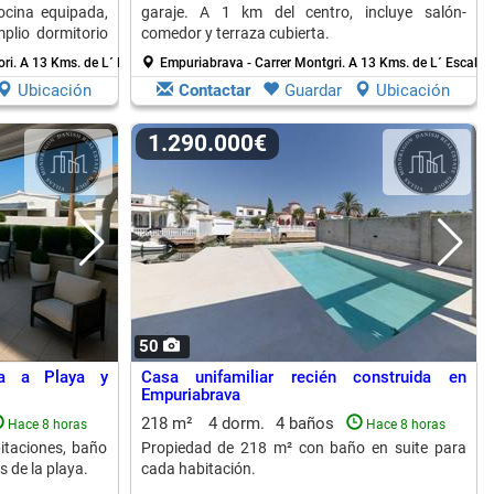
ocina equipada,
garaje. A 1 km del centro, incluye salón-
plio dormitorio
comedor y terraza cubierta.
ori.
A 13 Kms. de L´ Escala
Empuriabrava - Carrer Montgri.
A 13 Kms. de L´ Escala
Ubicación
Contactar
Guardar
Ubicación
1.290.000€
50
ía a Playa y
Casa unifamiliar recién construida en
Empuriabrava
218 m²
4 dorm.
4 baños
Hace 8 horas
Hace 8 horas
itaciones, baño
Propiedad de 218 m² con baño en suite para
 de la playa.
cada habitación.