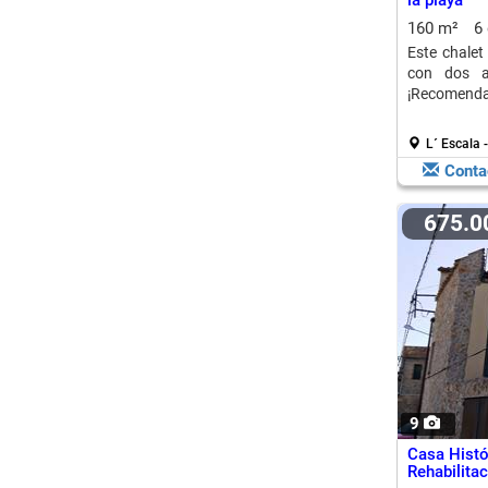
la playa
160 m²
6
Este chalet
con dos ap
¡Recomendam
L´ Escala 
Conta
675.
9
Casa Histó
Rehabilita