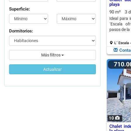
playa
Superficie:
90 m²
3 
Ideal para 
´Escala of
pasos de la 
Dormitorios:
L´ Escala -
Conta
Más filtros
710.
Actualizar
10
Chalet ind