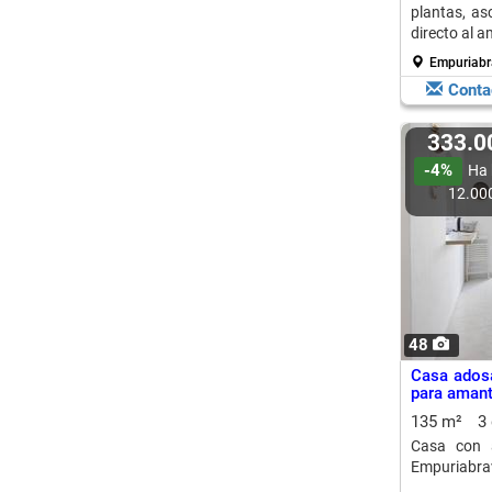
plantas, as
directo al a
Empuriabra
Conta
333.
-4%
Ha 
12.00
48
Casa ados
para amant
135 m²
3
Casa con 
Empuriabrav