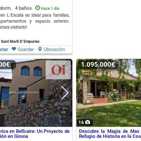
 dorm.
4 baños
Hace 1 día
 en L´Escala es ideal para familias,
artamentos y espacio exterior.
os visitarlo!
- Sant Marti D´Empuries
ctar
Guardar
Ubicación
000€
1.095.000€
16
rica en Bellcaire: Un Proyecto de
Descubre la Magia de Mas
ción en Girona
Refugio de Historia en la Cos