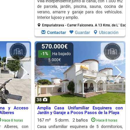
Villa independiente junto al canal, con 1.000 m2
de parcela, jardín, piscina, sauna, cocina de
verano, amarre y garaje para dos vehículos.
Interior lujoso y amplio.
Empuriabrava - Carrer Falconera.
A 13 Kms. de L´ Escal
Contactar
Guardar
Ubicación
570.000€
-1%
Ha bajado
5.000€
38
ina y Acceso
Amplia Casa Unifamiliar Esquinera con
 Alberes
Jardín y Garaje a Pocos Pasos de la Playa
167 m²
5 dorm.
2 baños
Hace 8 horas
Hace 8 horas
r Alberes, con
Casa unifamiliar esquinera de 5 dormitorios,