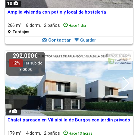
10
Amplia vivienda con patio y local de hostelería
266 m²
6 dorm.
2 baños
Hace 1 día
Tardajos
Contactar
Guardar
292.000€
+2%
Ha subido
8.000€
9
Chalet pareado en Villalbilla de Burgos con jardín privado
179 m²
4 dorm.
2 baños
Hace 13 horas