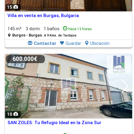
15
Villa en venta en Burgas, Bulgaria
145 m²
3 dorm.
1 baños
Hace 13 horas
Burgos - Burgas.
A 9 Kms. de Tardajos
Contactar
Guardar
Ubicación
600.000€
10
SAN ZOLES: Tu Refugio Ideal en la Zona Sur