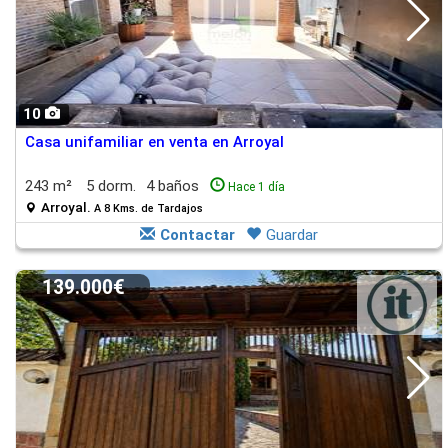
10
Casa unifamiliar en venta en Arroyal
243 m²
5 dorm.
4 baños
Hace 1 día
Arroyal.
A 8 Kms. de Tardajos
Contactar
Guardar
139.000€