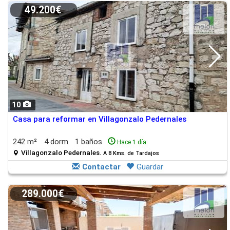
49.200€
10
Casa para reformar en Villagonzalo Pedernales
242 m²
4 dorm.
1 baños
Hace 1 día
Villagonzalo Pedernales.
A 8 Kms. de Tardajos
Contactar
Guardar
289.000€