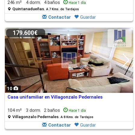
246 m²
4 dorm.
4 baños
Hace 1 día
Quintanadueñas.
A 7 Kms. de Tardajos
Contactar
Guardar
179.600€
10
Casa unifamiliar en Villagonzalo Pedernales
104 m²
3 dorm.
2 baños
Hace 1 día
Villagonzalo Pedernales.
A 8 Kms. de Tardajos
Contactar
Guardar