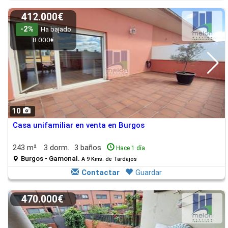
412.000€
-2%
Ha bajado
8.000€
10
Casa unifamiliar en venta en Burgos
243 m²
3 dorm.
3 baños
Hace 1 día
Burgos - Gamonal.
A 9 Kms. de Tardajos
Contactar
Guardar
470.000€