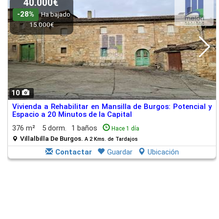
40.000€
-28%
Ha bajado
15.000€
10
Vivienda a Rehabilitar en Mansilla de Burgos: Potencial y
Espacio a 20 Minutos de la Capital
376 m²
5 dorm.
1 baños
Hace 1 día
Villalbilla De Burgos.
A 2 Kms. de Tardajos
Contactar
Guardar
Ubicación