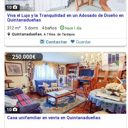
10
Viva el Lujo y la Tranquilidad en un Adosado de Diseño en
Quintanadueñas
312 m²
5 dorm.
4 baños
Hace 1 día
Quintanadueñas.
A 7 Kms. de Tardajos
Contactar
Guardar
250.000€
10
Casa unifamiliar en venta en Quintanadueñas