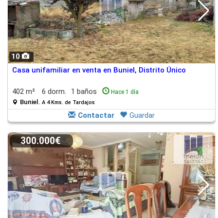
10
Casa unifamiliar en venta en Buniel, Distrito Único
402 m²
6 dorm.
1 baños
Hace 1 día
Buniel.
A 4 Kms. de Tardajos
Contactar
Guardar
300.000€