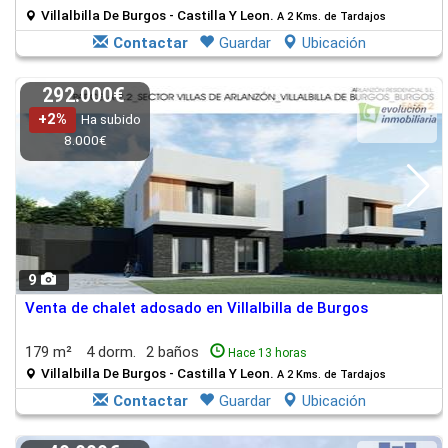
Villalbilla De Burgos - Castilla Y Leon.
A 2 Kms. de Tardajos
Contactar
Guardar
Ubicación
292.000€
+2%
Ha subido
8.000€
9
Venta de chalet adosado en Villalbilla de Burgos
179 m²
4 dorm.
2 baños
Hace 13 horas
Villalbilla De Burgos - Castilla Y Leon.
A 2 Kms. de Tardajos
Contactar
Guardar
Ubicación