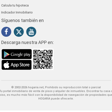
Calcula tu hipoteca
Indicador Inmobiliario
Síguenos también en
Descarga nuestra APP en:
© 2002-2026 hogaria.net, Prohibido su reproducción total o parcial
 alquiler de inmuebles. Encontrar tu casa o
piso, es mucho más fácil con la disponibilidad de navegación de propiedades qu
HOGARIA puede ofrecerle.