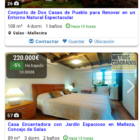
26
Conjunto de Dos Casas de Pueblo para Renovar en un
Entorno Natural Espectacular
108 m²
4 dorm.
1 baños
Hace 15 horas
Salas - Mallecina
Contactar
Guardar
Ubicación
220.000€
-5%
Ha bajado
10.000€
57
Casa Encantadora con Jardín Espacioso en Malleza,
Concejo de Salas
89 m²
3 dorm.
2 baños
Hace 15 horas