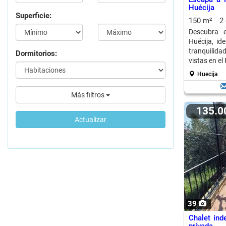
Huécija
Superficie:
150 m²
2
Descubra e
Huécija, id
tranquilid
Dormitorios:
vistas en el
Huecija
Más filtros
135.
Actualizar
39
Chalet ind