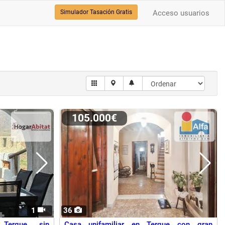
Simulador Tasación Gratis
Acceso usuarios
105.000€
1
36
Terque, sin
Casa unifamiliar en Terque con gran