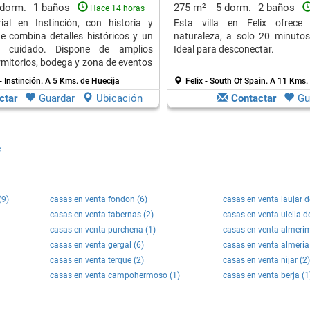
Almeriense
 dorm.
1 baños
275 m²
5 dorm.
2 baños
Hace 14 horas
ial en Instinción, con historia y
Esta villa en Felix ofrece 
e combina detalles históricos y un
naturaleza, a solo 20 minutos
mo cuidado. Dispone de amplios
Ideal para desconectar.
rmitorios, bodega y zona de eventos
independiente.
- Instinción.
A 5 Kms. de Huecija
Felix - South Of Spain.
A 11 Kms. 
ctar
Guardar
Ubicación
Contactar
Gu
e
(9)
casas en venta fondon (6)
casas en venta laujar d
casas en venta tabernas (2)
casas en venta uleila d
casas en venta purchena (1)
casas en venta almerim
casas en venta gergal (6)
casas en venta almeria 
casas en venta terque (2)
casas en venta nijar (2)
casas en venta campohermoso (1)
casas en venta berja (1