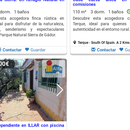
comisiones
 dorm.
1 baños
110 m²
3 dorm.
1 baños
sta acogedora finca rústica en
Descubre esta acogedora 
eal para disfrutar de la naturaleza,
Terque, ideal para quienes
ad, senderismo y espectaculares
autenticidad en el entorno rural.
 Parque Natural Sierra de Gádor.
Terque - South Of Spain.
A 2 Kms.
Contactar
Guardar
Contactar
Gu
000€
ependiente en ILLAR con piscina