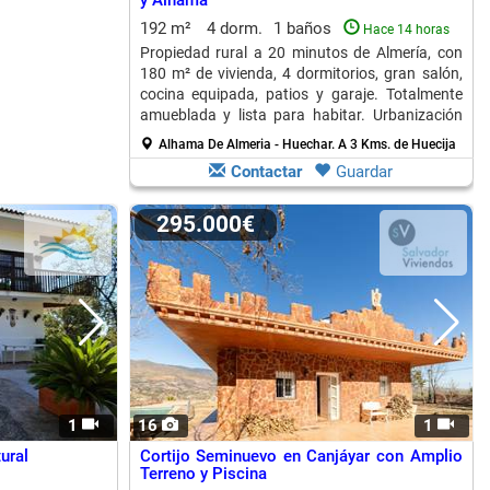
y Alhama
192 m²
4 dorm.
1 baños
Hace 14 horas
Propiedad rural a 20 minutos de Almería, con
180 m² de vivienda, 4 dormitorios, gran salón,
cocina equipada, patios y garaje. Totalmente
amueblada y lista para habitar. Urbanización
tranquila.
Alhama De Almeria - Huechar.
A 3 Kms. de Huecija
Contactar
Guardar
295.000€
1
16
1
ural
Cortijo Seminuevo en Canjáyar con Amplio
Terreno y Piscina