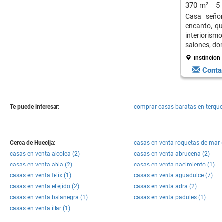
Alpujarra 
370 m²
5
Casa señor
encanto, qu
interioris
salones, do
con acceso 
Instincion 
Conta
Te puede interesar:
comprar casas baratas en terqu
Cerca de Huecija:
casas en venta roquetas de mar 
casas en venta alcolea (2)
casas en venta abrucena (2)
casas en venta abla (2)
casas en venta nacimiento (1)
casas en venta felix (1)
casas en venta aguadulce (7)
casas en venta el ejido (2)
casas en venta adra (2)
casas en venta balanegra (1)
casas en venta padules (1)
casas en venta illar (1)