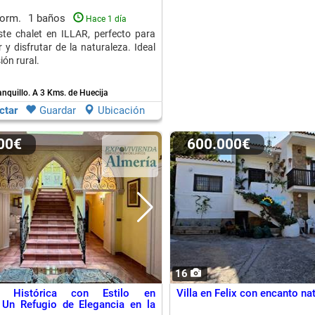
dorm.
1 baños
Hace 1 día
te chalet en ILLAR, perfecto para
 y disfrutar de la naturaleza. Ideal
ón rural.
ranquillo.
A 3 Kms. de Huecija
ctar
Guardar
Ubicación
000€
600.000€
16
ia Histórica con Estilo en
Villa en Felix con encanto nat
: Un Refugio de Elegancia en la