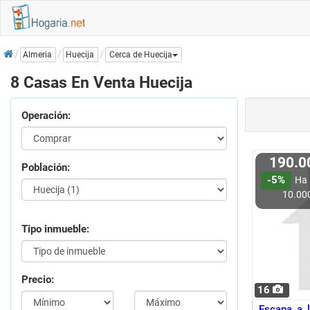
Inicio
Huecija
Almeria
Cerca de Huecija
8 Casas En Venta Huecija
Operación:
190.
Población:
-5%
Ha 
10.00
Tipo inmueble:
Precio:
16
Escapa a l