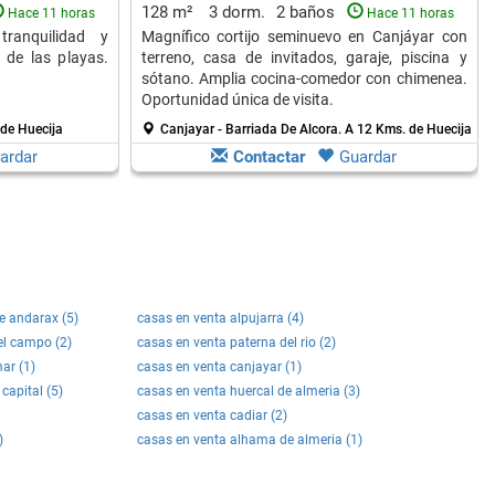
128 m²
3 dorm.
2 baños
Hace 11 horas
Hace 11 horas
tranquilidad y
Magnífico cortijo seminuevo en Canjáyar con
 de las playas.
terreno, casa de invitados, garaje, piscina y
sótano. Amplia cocina-comedor con chimenea.
Oportunidad única de visita.
de Huecija
Canjayar - Barriada De Alcora.
A 12 Kms. de Huecija
ardar
Contactar
Guardar
e andarax (5)
casas en venta alpujarra (4)
el campo (2)
casas en venta paterna del rio (2)
ar (1)
casas en venta canjayar (1)
capital (5)
casas en venta huercal de almeria (3)
casas en venta cadiar (2)
)
casas en venta alhama de almeria (1)