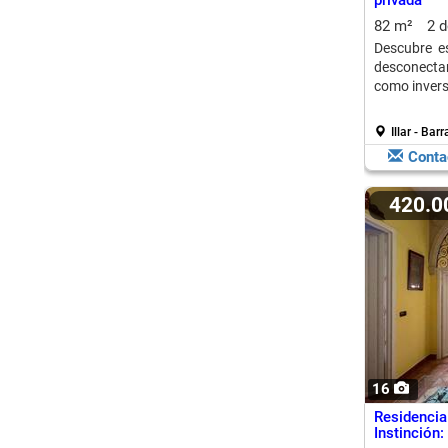
privada
82 m²
2 
Descubre es
desconectar
como inversi
Illar - Bar
Conta
420.
16
Residenc
Instinción