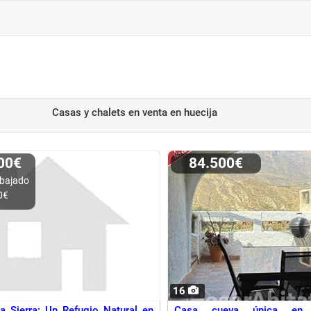
Casas y chalets en venta
en huecija
000€
84.500€
bajado
0€
16
a Sierra: Un Refugio Natural en
Casa cueva única en 