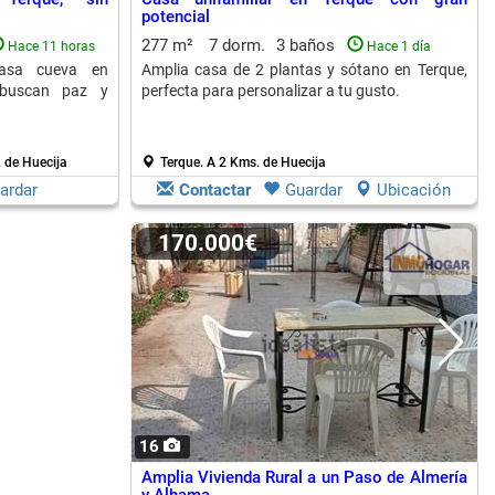
potencial
277 m²
7 dorm.
3 baños
Hace 11 horas
Hace 1 día
casa cueva en
Amplia casa de 2 plantas y sótano en Terque,
 buscan paz y
perfecta para personalizar a tu gusto.
 de Huecija
Terque.
A 2 Kms. de Huecija
ardar
Contactar
Guardar
Ubicación
170.000€
16
Amplia Vivienda Rural a un Paso de Almería