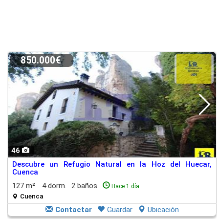
850.000€
46
Descubre un Refugio Natural en la Hoz del Huecar,
Cuenca
127 m²
4 dorm.
2 baños
Hace 1 día
Cuenca
Contactar
Guardar
Ubicación