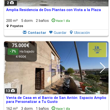
2
Amplia Residencia de Dos Plantas con Vista a la Plaza
200 m²
5 dorm.
2 baños
Hace 1 día
Poyatos
Contactar
Guardar
Ubicación
75.000€
-7%
Ha bajado
4.900€
13
Venta de Casa en el Barrio de San Antón: Espacio Amplio
para Personalizar a Tu Gusto
162 m²
3 dorm.
1 baños
Hace 1 día