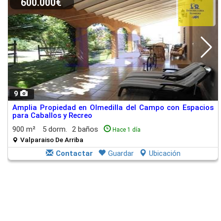
600.000€
9
Amplia Propiedad en Olmedilla del Campo con Espacios
para Caballos y Recreo
900 m²
5 dorm.
2 baños
Hace 1 día
Valparaiso De Arriba
Contactar
Guardar
Ubicación