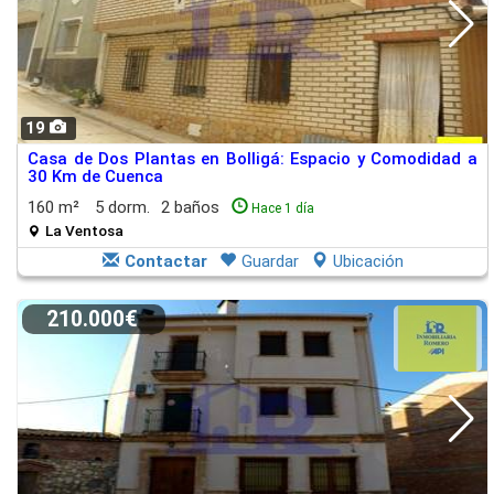
19
Casa de Dos Plantas en Bolligá: Espacio y Comodidad a
30 Km de Cuenca
160 m²
5 dorm.
2 baños
Hace 1 día
La Ventosa
Contactar
Guardar
Ubicación
210.000€