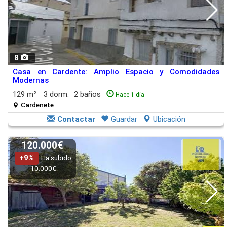
8
Casa en Cardente: Amplio Espacio y Comodidades
Modernas
129 m²
3 dorm.
2 baños
Hace 1 día
Cardenete
Contactar
Guardar
Ubicación
120.000€
+9%
Ha subido
10.000€