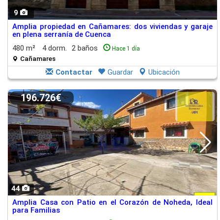
9
Amplia propiedad en Cañamares: dos viviendas y garaje
en plena serranía de Cuenca
480 m²
4 dorm.
2 baños
Hace 1 día
Cañamares
Contactar
Guardar
Ubicación
196.726€
44
Amplia Casa con Patio en el Corazón de Noheda, Ideal
para Familias