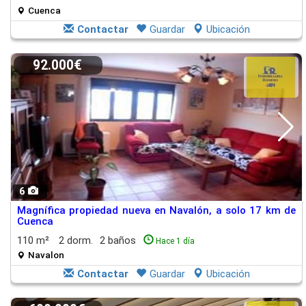
Cuenca
Contactar
Guardar
Ubicación
92.000€
6
Magnífica propiedad nueva en Navalón, a solo 17 km de
Cuenca
110 m²
2 dorm.
2 baños
Hace 1 día
Navalon
Contactar
Guardar
Ubicación