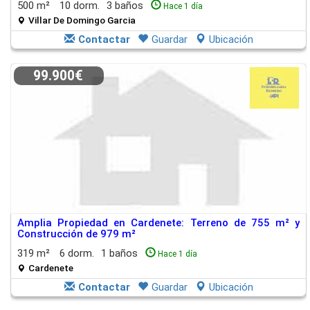
500 m²
10 dorm.
3 baños
Hace 1 día
Villar De Domingo Garcia
Contactar
Guardar
Ubicación
99.900€
Amplia Propiedad en Cardenete: Terreno de 755 m² y
Construcción de 979 m²
319 m²
6 dorm.
1 baños
Hace 1 día
Cardenete
Contactar
Guardar
Ubicación