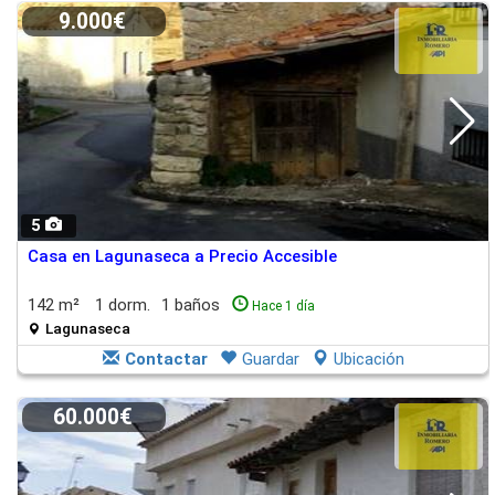
9.000€
5
Casa en Lagunaseca a Precio Accesible
142 m²
1 dorm.
1 baños
Hace 1 día
Lagunaseca
Contactar
Guardar
Ubicación
60.000€