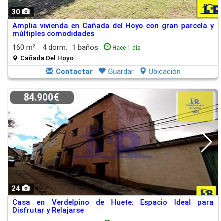
30
Amplia vivienda en Cañada del Hoyo con gran parcela y
múltiples comodidades
160 m²
4 dorm.
1 baños
Hace 1 día
Cañada Del Hoyo
Contactar
Guardar
Ubicación
84.900€
24
Casa en Verdelpino de Huete: Espacio Ideal para
Disfrutar y Relajarse