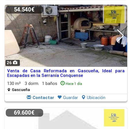
54.540€
26
Venta de Casa Reformada en Gascueña, Ideal para
Escapadas en la Serranía Conquense
130 m²
3 dorm.
1 baños
Hace 1 día
Gascueña
Contactar
Guardar
Ubicación
69.600€