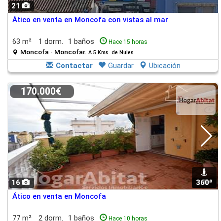
21
Ático en venta en Moncofa con vistas al mar
63 m²
1 dorm.
1 baños
Hace 15 horas
Moncofa - Moncofar.
A 5 Kms. de Nules
Contactar
Guardar
Ubicación
170.000€
16
360º
1
Ático en venta en Moncofa
77 m²
2 dorm.
1 baños
Hace 10 horas