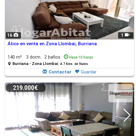
16
1
Ático en venta en Zona Llombai, Burriana
140 m²
3 dorm.
2 baños
Hace 10 horas
Burriana - Zona Llombai.
A 7 Kms. de Nules
Contactar
Guardar
219.000€