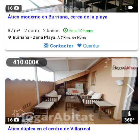
16
1
Ático moderno en Burriana, cerca de la playa
87 m²
2 dorm.
2 baños
Hace 10 horas
Burriana - Zona Playa.
A 7 Kms. de Nules
Contactar
Guardar
410.000€
16
360º
1
Ático dúplex en el centro de Villarreal