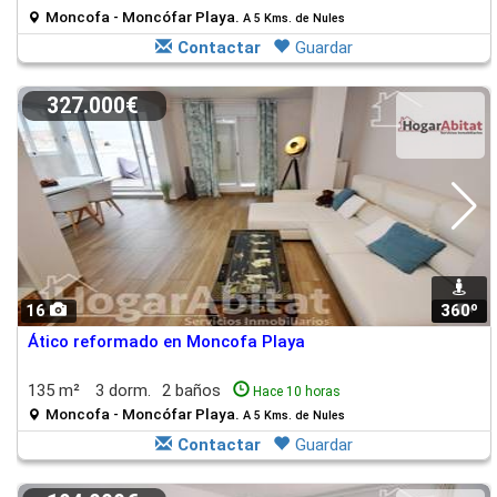
Moncofa - Moncófar Playa.
A 5 Kms. de Nules
Contactar
Guardar
327.000€
16
360º
1
Ático reformado en Moncofa Playa
135 m²
3 dorm.
2 baños
Hace 10 horas
Moncofa - Moncófar Playa.
A 5 Kms. de Nules
Contactar
Guardar