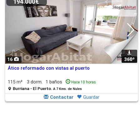
194.000€
16
360º
1
Ático reformado con vistas al puerto
115 m²
3 dorm.
1 baños
Hace 10 horas
Burriana - El Puerto.
A 7 Kms. de Nules
Contactar
Guardar