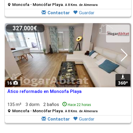
Moncofa - Moncófar Playa.
A 8 Kms. de Almenara
Contactar
Guardar
327.000€
16
360º
1
Ático reformado en Moncofa Playa
135 m²
3 dorm.
2 baños
Hace 22 horas
Moncofa - Moncófar Playa.
A 8 Kms. de Almenara
Contactar
Guardar