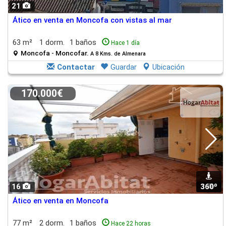
21
Ático en venta en Moncofa con vistas al mar
63 m²
1 dorm.
1 baños
Hace 1 día
Moncofa - Moncofar.
A 8 Kms. de Almenara
Contactar
Guardar
Ubicación
170.000€
16
360º
1
Ático en venta en Moncofa
77 m²
2 dorm.
1 baños
Hace 22 horas