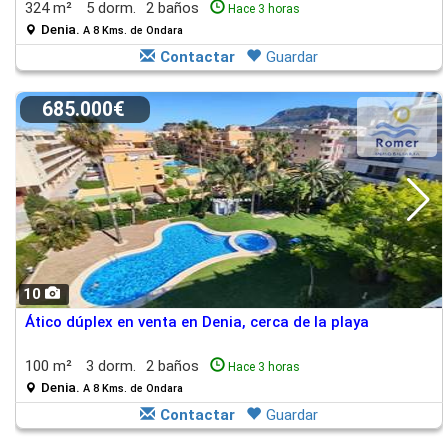
324 m²
5 dorm.
2 baños
Hace 3 horas
Denia.
A 8 Kms. de Ondara
Contactar
Guardar
685.000€
10
Ático dúplex en venta en Denia, cerca de la playa
100 m²
3 dorm.
2 baños
Hace 3 horas
Denia.
A 8 Kms. de Ondara
Contactar
Guardar