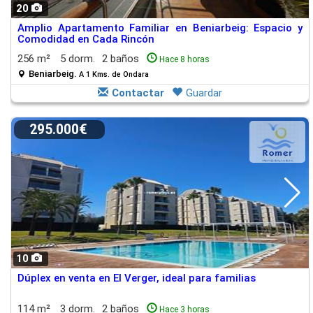
20
Amplio Apartamento Familiar en Beniarbeig: Espacio y
Comodidad en Cada Rincón
256 m²
5 dorm.
2 baños
Hace 8 horas
Beniarbeig.
A 1 Kms. de Ondara
Contactar
Guardar
295.000€
10
Dúplex en venta en El Verger, ideal para familias
114 m²
3 dorm.
2 baños
Hace 3 horas