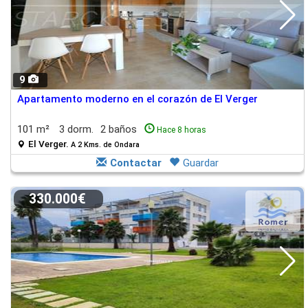
9
Apartamento moderno en el corazón de El Verger
101 m²
3 dorm.
2 baños
Hace 8 horas
El Verger.
A 2 Kms. de Ondara
Contactar
Guardar
330.000€