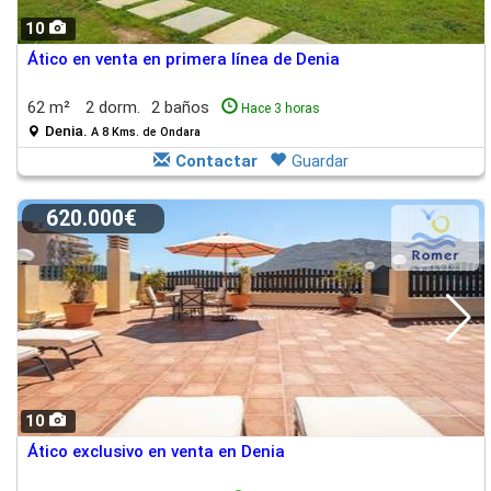
10
Ático en venta en primera línea de Denia
62 m²
2 dorm.
2 baños
Hace 3 horas
Denia.
A 8 Kms. de Ondara
Contactar
Guardar
620.000€
10
Ático exclusivo en venta en Denia