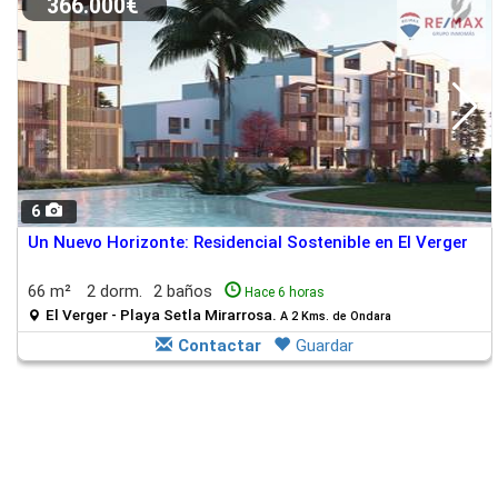
366.000€
6
Un Nuevo Horizonte: Residencial Sostenible en El Verger
66 m²
2 dorm.
2 baños
Hace 6 horas
El Verger - Playa Setla Mirarrosa.
A 2 Kms. de Ondara
Contactar
Guardar