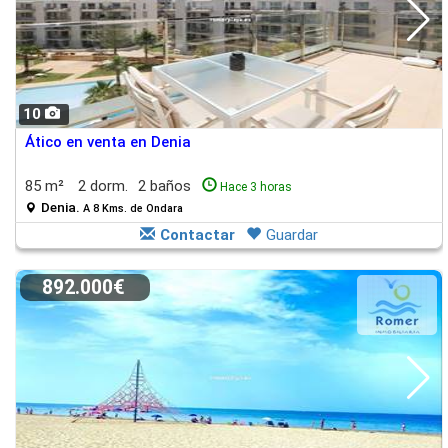
10
Ático en venta en Denia
85 m²
2 dorm.
2 baños
Hace 3 horas
Denia.
A 8 Kms. de Ondara
Contactar
Guardar
892.000€