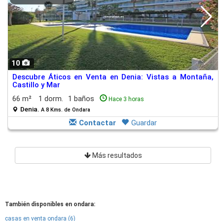
10
Descubre Áticos en Venta en Denia: Vistas a Montaña,
Castillo y Mar
66 m²
1 dorm.
1 baños
Hace 3 horas
Denia.
A 8 Kms. de Ondara
Contactar
Guardar
Más resultados
También disponibles en ondara:
casas en venta ondara (6)