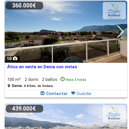
360.000€
10
Ático en venta en Denia con vistas
100 m²
2 dorm.
2 baños
Hace 3 horas
Denia.
A 8 Kms. de Ondara
Contactar
Guardar
439.000€