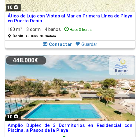
10
Ático de Lujo con Vistas al Mar en Primera Línea de Playa
en Puerto Denia
180 m²
3 dorm.
4 baños
Hace 3 horas
Denia.
A 8 Kms. de Ondara
Contactar
Guardar
448.000€
10
Amplio Dúplex de 3 Dormitorios en Residencial con
Piscina, a Pasos de la Playa