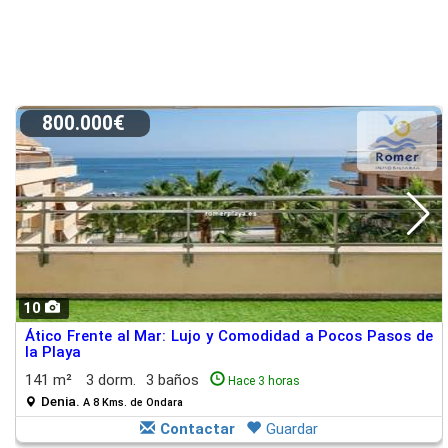
800.000€
10
Ático Frente al Mar: Lujo y Comodidad a Pocos Pasos de
la Playa
141 m²
3 dorm.
3 baños
Hace 3 horas
Denia.
A 8 Kms. de Ondara
Contactar
Guardar