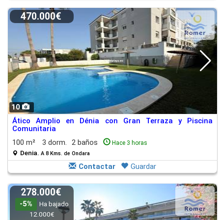
470.000€
10
Ático Amplio en Dénia con Gran Terraza y Piscina
Comunitaria
100 m²
3 dorm.
2 baños
Hace 3 horas
Denia.
A 8 Kms. de Ondara
Contactar
Guardar
278.000€
-5%
Ha bajado
12.000€