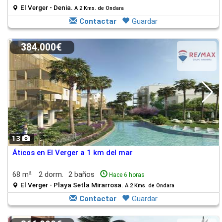
El Verger - Denia.
A 2 Kms. de Ondara
Contactar
Guardar
384.000€
13
Áticos en El Verger a 1 km del mar
68 m²
2 dorm.
2 baños
Hace 6 horas
El Verger - Playa Setla Mirarrosa.
A 2 Kms. de Ondara
Contactar
Guardar