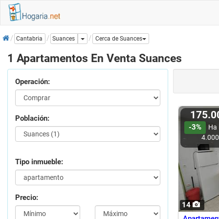
Inicio
Dropdown
Suances
Cantabria
Cerca de Suances
1 Apartamentos En Venta Suances
Operación:
175.
Población:
-3%
Ha 
4.00
Tipo inmueble:
Precio:
14
Apartament