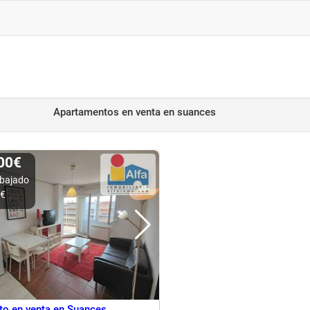
Apartamentos en venta
en suances
000€
bajado
0€
o en venta en Suances