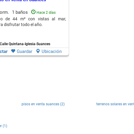
dorm.
1 baños
Hace 2 días
to de 44 m² con vistas al mar,
a disfrutar todo el año.
Calle Quintana-Iglesia-Suances
ctar
Guardar
Ubicación
pisos en venta suances (2)
terrenos solares en ven
r (1)