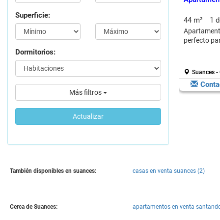
Superficie:
44 m²
1 
Apartamen
perfecto par
Dormitorios:
Suances - 
Conta
Más filtros
Actualizar
También disponibles en suances:
casas en venta suances (2)
Cerca de Suances:
apartamentos en venta santande