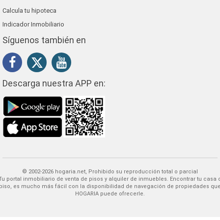
Calcula tu hipoteca
Indicador Inmobiliario
Síguenos también en
Descarga nuestra APP en:
© 2002-2026 hogaria.net, Prohibido su reproducción total o parcial
 alquiler de inmuebles. Encontrar tu casa o
piso, es mucho más fácil con la disponibilidad de navegación de propiedades qu
HOGARIA puede ofrecerle.