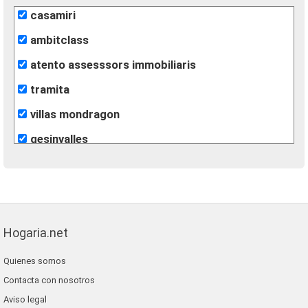
casamiri
ambitclass
atento assesssors immobiliaris
tramita
villas mondragon
gesinvalles
león inmobiliarias
finques agisa
fincas eva
Hogaria.net
lunallar
Quienes somos
blaneshouse s.l.
Contacta con nosotros
grup 90
Aviso legal