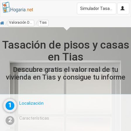
Simulador Tasación Gratis
Inicio
Valoración De Vivienda
Tias
Tasación de pisos y casas
en Tias
Descubre gratis el valor real de tu
vivienda en Tias y consigue tu informe
Localización
1
Características
2