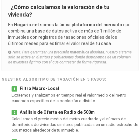
¿Cómo calculamos la valoración de tu
vivienda?
En
Hogaria.net
somos la
única plataforma del mercado
que
combina una base de datos activa de más de 1 millón de
inmuebles con registros de tasaciones oficiales de los
últimos meses para estimar el valor real de tu casa.
Nota: Para garantizar una precisión matemática absoluta, nuestro sistema
solo se activa en distritos y poblaciones donde disponemos de un volumen
de muestras óptimo con el que contrastar de forma rigurosa.
NUESTRO ALGORITMO DE TASACIÓN EN 5 PASOS:
Filtro Macro-Local
1
Extraemos y analizamos en tiempo real el valor medio del metro
cuadrado específico de la población o distrito.
Análisis de Oferta en Radio de 500m
2
Calculamos el precio medio del metro cuadrado y el número de
dormitorios de viviendas similares publicadas en un radio estrecho de
500 metros alrededor de tu inmueble.