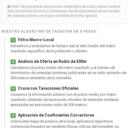
Nota: Para garantizar una precisión matemática absoluta, nuestro sistema
solo se activa en distritos y poblaciones donde disponemos de un volumen
de muestras óptimo con el que contrastar de forma rigurosa.
NUESTRO ALGORITMO DE TASACIÓN EN 5 PASOS:
Filtro Macro-Local
1
Extraemos y analizamos en tiempo real el valor medio del metro
cuadrado específico de la población o distrito.
Análisis de Oferta en Radio de 500m
2
Calculamos el precio medio del metro cuadrado y el número de
dormitorios de viviendas similares publicadas en un radio estrecho de
500 metros alrededor de tu inmueble.
Cruce con Tasaciones Oficiales
3
Cruzamos la información anterior con el precio medio por metro
cuadrado obtenido de tasaciones oficiales de viviendas similares
ejecutadas en ese mismo radio de 500 metros.
Aplicación de Coeficientes Correctores
4
Sobre este mapa de precios ultra-local, aplicamos algoritmos
correctores basados en variables físicas críticas del inmueble: su