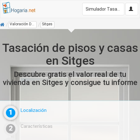
Simulador Tasación Gratis
Inicio
Valoración De Vivienda
Sitges
Tasación de pisos y casas
en Sitges
Descubre gratis el valor real de tu
vivienda en Sitges y consigue tu informe
Localización
1
Características
2