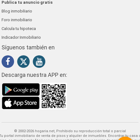
Publica tu anuncio gratis
Blog inmobiliario
Foro inmobiliario
Calcula tu hipoteca
Indicador Inmobiliario
Síguenos también en
Descarga nuestra APP en:
© 2002-2026 hogaria.net, Prohibido su reproducción total o parcial
 alquiler de inmuebles. Encontrar tu casa o