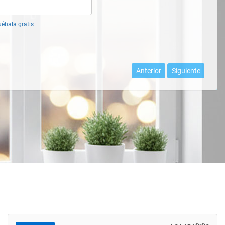
uébala gratis
Anterior
Siguiente