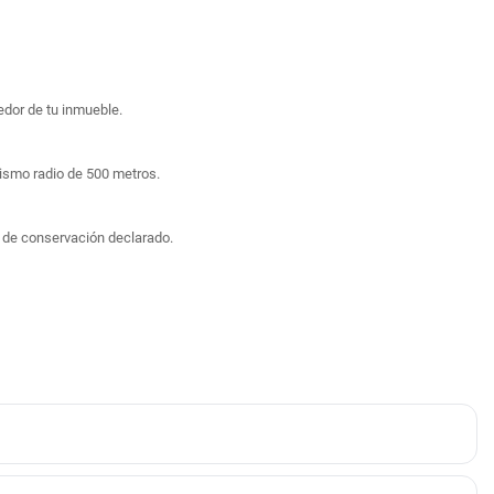
edor de tu inmueble.
mismo radio de 500 metros.
o de conservación declarado.