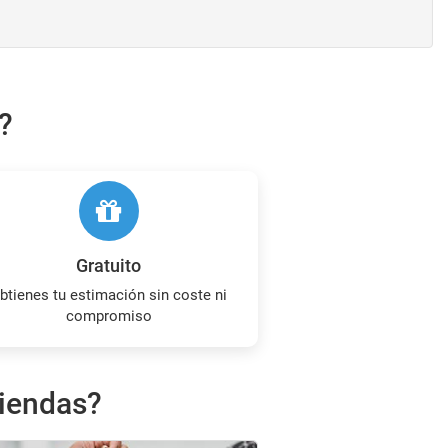
?
Gratuito
compromiso
viendas?