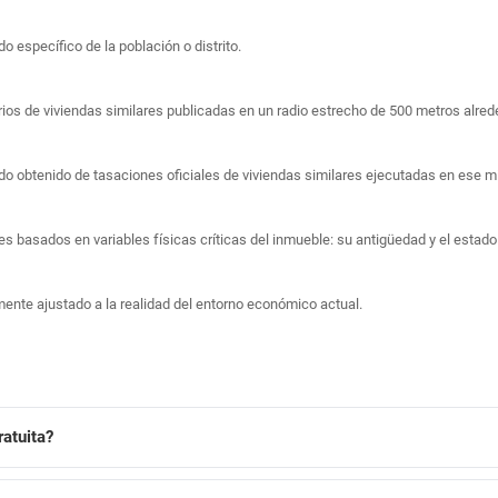
o específico de la población o distrito.
rios de viviendas similares publicadas en un radio estrecho de 500 metros alred
ado obtenido de tasaciones oficiales de viviendas similares ejecutadas en ese 
res basados en variables físicas críticas del inmueble: su antigüedad y el estad
ente ajustado a la realidad del entorno económico actual.
atuita?