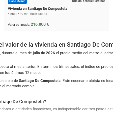
Rúa do Xeneral Pardiñas
Hace 25 min
Vivienda en Santiago De Compostela
4 habs • 80 m² • Buen estado
216.000 €
Valor estimado:
el valor de la vivienda en Santiago De Co
, durante el mes de
julio de 2026
el precio medio del metro cuadra
ecto al mes anterior. En términos trimestrales, el índice de preci
en los últimos 12 meses.
municipio de
Santiago De Compostela
. Este escenario alcista es id
ue el mercado cambie.
antiago De Compostela?
radores o entidades financieras, es indispensable dar tres pasos est