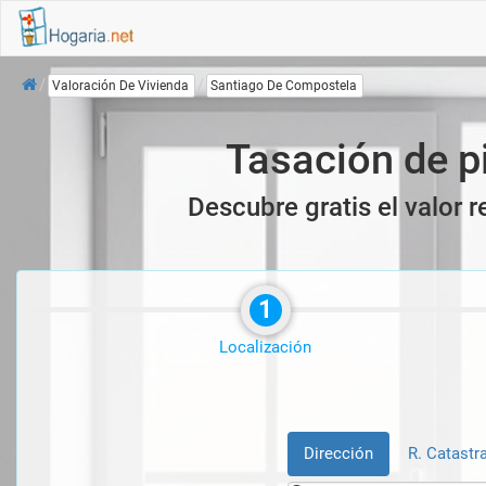
Inicio
Valoración De Vivienda
Santiago De Compostela
Tasación de p
Descubre gratis el valor 
1
Localización
Dirección
R. Catastra