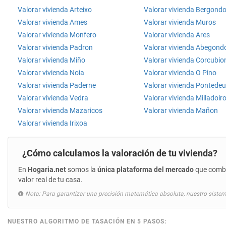
Valorar vivienda Arteixo
Valorar vivienda Bergond
Valorar vivienda Ames
Valorar vivienda Muros
Valorar vivienda Monfero
Valorar vivienda Ares
Valorar vivienda Padron
Valorar vivienda Abegond
Valorar vivienda Miño
Valorar vivienda Corcubio
Valorar vivienda Noia
Valorar vivienda O Pino
Valorar vivienda Paderne
Valorar vivienda Pontede
Valorar vivienda Vedra
Valorar vivienda Milladoir
Valorar vivienda Mazaricos
Valorar vivienda Mañon
Valorar vivienda Irixoa
¿Cómo calculamos la valoración de tu vivienda?
En
Hogaria.net
somos la
única plataforma del mercado
que combin
valor real de tu casa.
Nota: Para garantizar una precisión matemática absoluta, nuestro sistem
NUESTRO ALGORITMO DE TASACIÓN EN 5 PASOS: