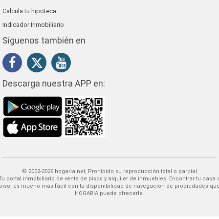
Calcula tu hipoteca
Indicador Inmobiliario
Síguenos también en
Descarga nuestra APP en:
© 2002-2026 hogaria.net, Prohibido su reproducción total o parcial
 alquiler de inmuebles. Encontrar tu casa o
piso, es mucho más fácil con la disponibilidad de navegación de propiedades qu
HOGARIA puede ofrecerle.