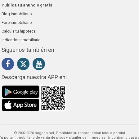
Publica tu anuncio gratis
Blog inmobiliario
Foro inmobiliario
Calcula tu hipoteca
Indicador Inmobiliario
Síguenos también en
Descarga nuestra APP en:
© 2002-2026 hogaria.net, Prohibido su reproducción total o parcial
 alquiler de inmuebles. Encontrar tu casa o