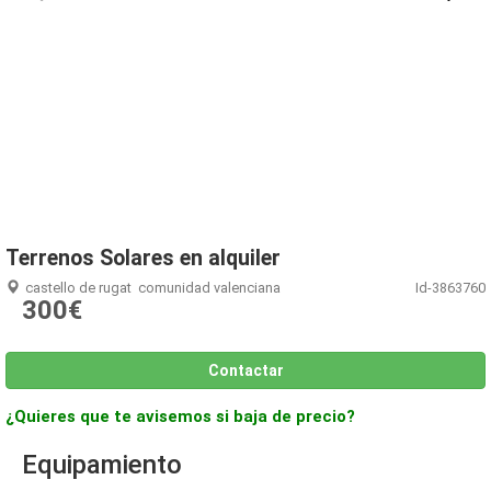
1
/
2
Terrenos Solares en alquiler
castello de rugat
comunidad valenciana
Id-3863760
300€
Contactar
¿Quieres que te avisemos si baja de precio?
Equipamiento