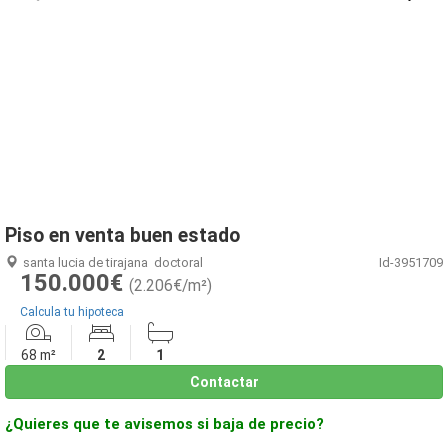
1
/
25
Piso en venta buen estado
santa lucia de tirajana
doctoral
Id-3951709
150.000€
(2.206€/m²)
Calcula tu hipoteca
68 m²
2
1
Contactar
¿Quieres que te avisemos si baja de precio?