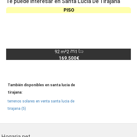
Te puede interesar en Santa Lucia De Tirajana
PISO
92 m²
2
1
169.500€
También disponibles en santa lucia de
tirajana:
terrenos solares en venta santa lucia de
tirajana (5)
Hogaria.net