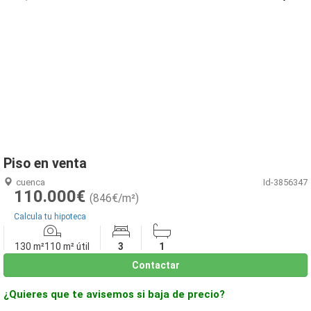
1
/
19
Piso en venta
cuenca
Id-3856347
110.000€
(846€/m²)
Calcula tu hipoteca
130 m²
110 m² útil
3
1
Contactar
¿Quieres que te avisemos si baja de precio?