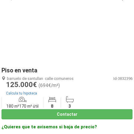
1
/
25
Piso en venta
barruelo de santullan
calle comuneros
Id-3832396
125.000€
(694€/m²)
Calcula tu hipoteca
180 m²
170 m² útil
8
3
Contactar
¿Quieres que te avisemos si baja de precio?