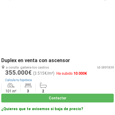
1
/
16
Duplex en venta con ascensor
a coruña
gaiteira-los castros
Id-3891839
355.000€
(3.515€/m²)
Ha subido
10.000€
Calcula tu hipoteca
101 m²
3
2
Contactar
¿Quieres que te avisemos si baja de precio?