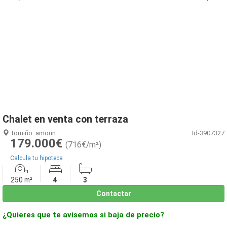
1
/
46
Chalet en venta con terraza
tomiño
amorin
Id-3907327
179.000€
(716€/m²)
Calcula tu hipoteca
250 m²
4
3
Contactar
¿Quieres que te avisemos si baja de precio?