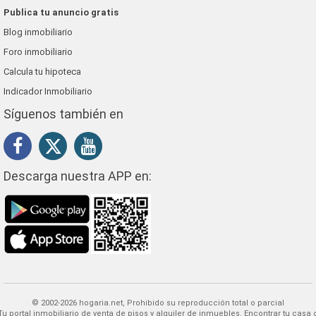
Publica tu anuncio gratis
Blog inmobiliario
Foro inmobiliario
Calcula tu hipoteca
Indicador Inmobiliario
Síguenos también en
Descarga nuestra APP en:
© 2002-2026 hogaria.net, Prohibido su reproducción total o parcial
 alquiler de inmuebles. Encontrar tu casa o