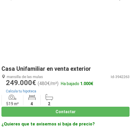
1
/
35
Casa Unifamiliar en venta exterior
mansilla de las mulas
Id-3942263
249.000€
(480€/m²)
Ha bajado
1.000€
Calcula tu hipoteca
519 m²
4
2
Contactar
¿Quieres que te avisemos si baja de precio?