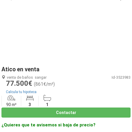
1
/
7
Atico en venta
venta de baños
sangar
Id-3523983
77.500€
(861€/m²)
Calcula tu hipoteca
90 m²
3
1
Contactar
¿Quieres que te avisemos si baja de precio?