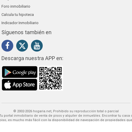
Foro inmobiliario
Calcula tu hipoteca
Indicador Inmobiliario
Síguenos también en
Descarga nuestra APP en:
© 2002-2026 hogaria.net, Prohibido su reproducción total o parcial
 alquiler de inmuebles. Encontrar tu casa o
piso, es mucho más fácil con la disponibilidad de navegación de propiedades qu
HOGARIA puede ofrecerle.