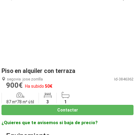
1
/
20
Piso en alquiler con terraza
segovia
jose zorrilla
Id-3846362
900€
Ha subido
50€
87 m²
78 m² útil
3
1
Contactar
¿Quieres que te avisemos si baja de precio?