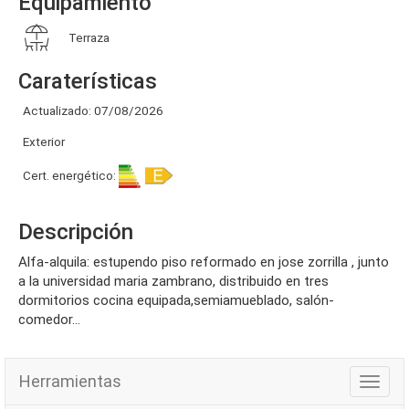
Equipamiento
Terraza
Caraterísticas
Actualizado: 07/08/2026
Exterior
Cert. energético:
Descripción
alfa-alquila: estupendo piso reformado en jose zorrilla , junto
a la universidad maria zambrano, distribuido en tres
dormitorios cocina equipada,semiamueblado, salón-
comedor...
Herramientas
Herra