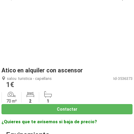
1
/
16
Atico en alquiler con ascensor
salou
turistica - capellans
Id-3536373
1€
70 m²
2
1
Contactar
¿Quieres que te avisemos si baja de precio?