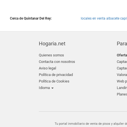
Cerca de Quintanar Del Rey:
locales en venta albacete capit
Hogaria.net
Para
Quienes somos
Ofert
Contacta con nosotros
Captac
Aviso legal
Captac
Política de privacidad
Valora
Política de Cookies
Web pr
Idioma
Landin
Planes
Tu portal inmobiliario de venta de pisos y alquil