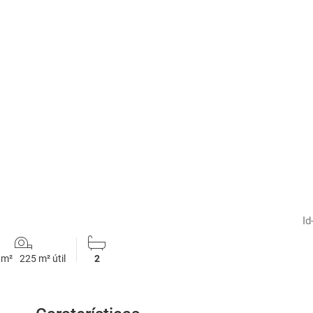
1
/
49
Id
 m²
225 m² útil
2