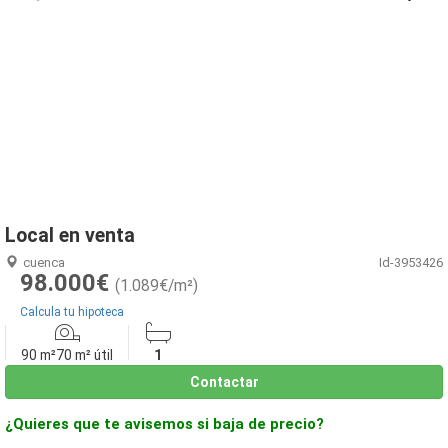
1
/
2
Local en venta
cuenca
Id-3953426
98.000€
(1.089€/m²)
Calcula tu hipoteca
90 m²
70 m² útil
1
Contactar
¿Quieres que te avisemos si baja de precio?