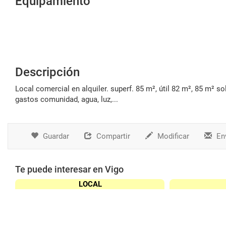
Equipamiento
Descripción
local comercial en alquiler. superf. 85 m², útil 82 m², 85 m² solar, 1 aseo, tipo de negocio fruteria, puertas de acceso, altillo, planta baja,
gastos comunidad, agua, luz,...
Guardar
Compartir
Modificar
Env
Te puede interesar en Vigo
LOCAL