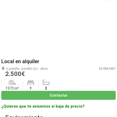
1
/
10
Local en alquiler
o porriño
porriño (o) - atios
Id-3861881
2.500€
1373 m²
1
2
Contactar
¿Quieres que te avisemos si baja de precio?