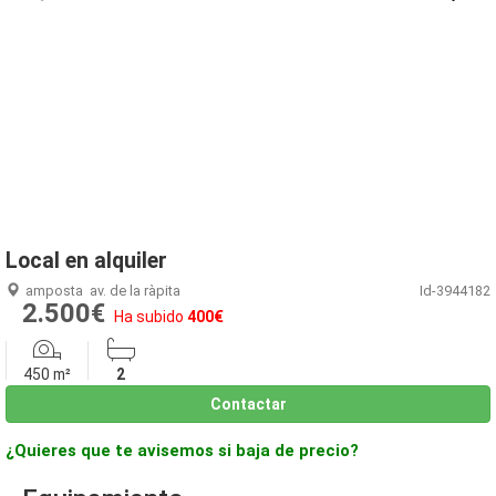
1
/
4
Local en alquiler
amposta
av. de la ràpita
Id-3944182
2.500€
Ha subido
400€
450 m²
2
Contactar
¿Quieres que te avisemos si baja de precio?