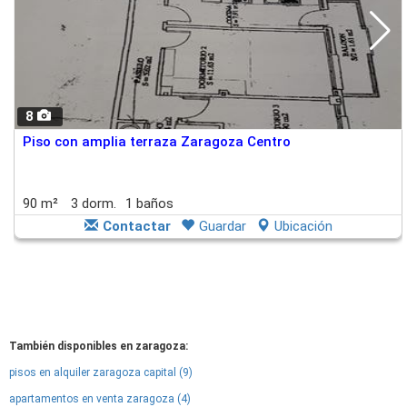
8
Piso con amplia terraza Zaragoza Centro
90 m²
3 dorm.
1 baños
Contactar
Guardar
Ubicación
También disponibles en zaragoza:
pisos en alquiler zaragoza capital (9)
apartamentos en venta zaragoza (4)