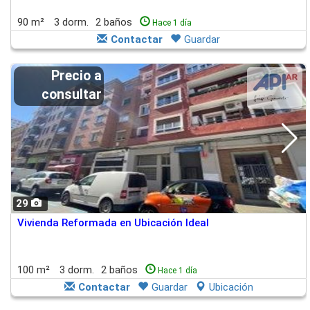
90 m²
3 dorm.
2 baños
Hace 1 día
Contactar
Guardar
Precio a
consultar
29
Vivienda Reformada en Ubicación Ideal
100 m²
3 dorm.
2 baños
Hace 1 día
Contactar
Guardar
Ubicación