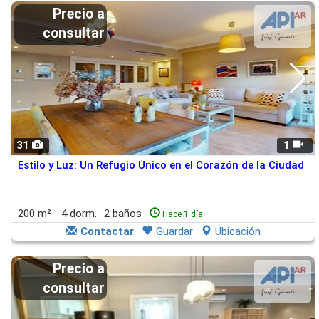
Precio a
consultar
31
1
Estilo y Luz: Un Refugio Único en el Corazón de la Ciudad
200 m²
4 dorm.
2 baños
Hace 1 día
Contactar
Guardar
Ubicación
Precio a
consultar