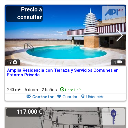
Precio a
consultar
17
1
Amplia Residencia con Terraza y Servicios Comunes en
Entorno Privado
240 m²
5 dorm.
2 baños
Hace 1 día
Contactar
Guardar
Ubicación
117.000 €