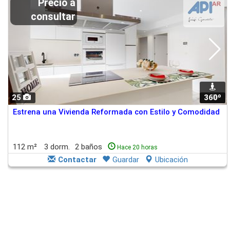
Precio a
consultar
25
360º
1
Estrena una Vivienda Reformada con Estilo y Comodidad
112 m²
3 dorm.
2 baños
Hace 20 horas
Contactar
Guardar
Ubicación