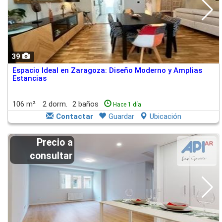
39
Espacio Ideal en Zaragoza: Diseño Moderno y Amplias
Estancias
106 m²
2 dorm.
2 baños
Hace 1 día
Contactar
Guardar
Ubicación
Precio a
consultar