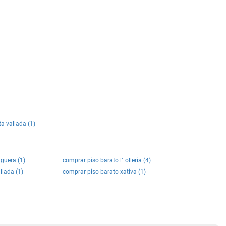
ta vallada (1)
guera (1)
comprar piso barato l´ olleria (4)
llada (1)
comprar piso barato xativa (1)