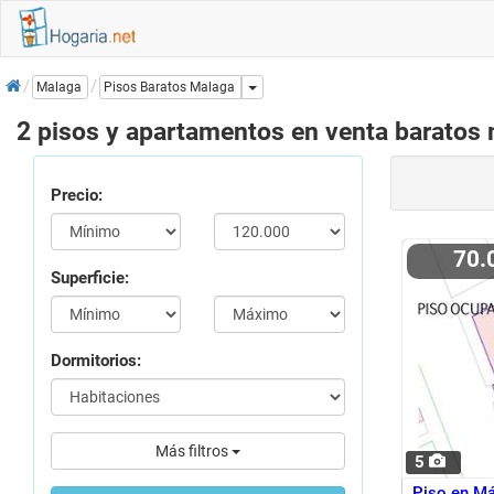
Inicio
Dropdown
Malaga
Pisos Baratos Malaga
2 pisos y apartamentos en venta baratos
Precio:
70
Superficie:
Dormitorios:
Más filtros
5
Piso en Má