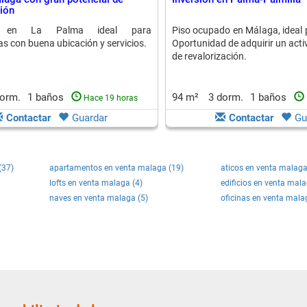
ción
d en La Palma ideal para
Piso ocupado en Málaga, ideal 
as con buena ubicación y servicios.
Oportunidad de adquirir un acti
de revalorización.
dorm.
1 baños
94 m²
3 dorm.
1 baños
Hace 19 horas
Contactar
Guardar
Contactar
Gu
(37)
apartamentos en venta malaga (19)
aticos en venta malaga
lofts en venta malaga (4)
edificios en venta mala
naves en venta malaga (5)
oficinas en venta mala