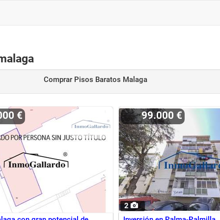
 malaga
Comprar Pisos Baratos Malaga
.000 €
99.000 €
2
laga con gran potencial de
Inversión en Palma-Palmilla