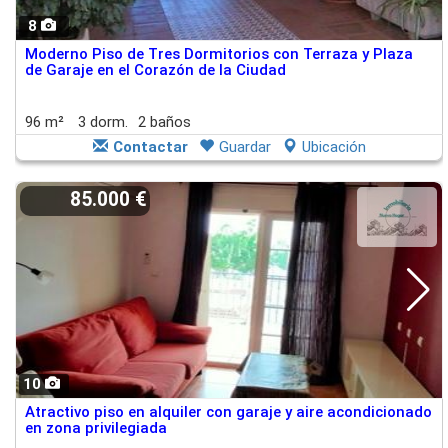
8
Moderno Piso de Tres Dormitorios con Terraza y Plaza
de Garaje en el Corazón de la Ciudad
96 m²
3 dorm.
2 baños
Contactar
Guardar
Ubicación
85.000 €
10
Atractivo piso en alquiler con garaje y aire acondicionado
en zona privilegiada