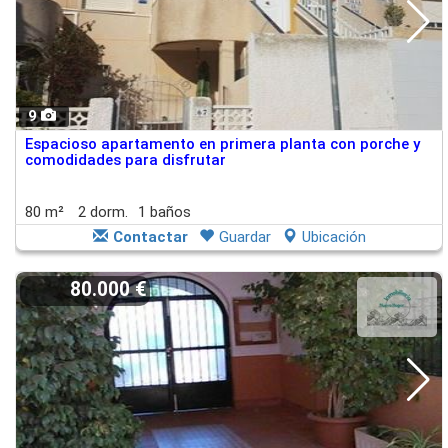
9
Espacioso apartamento en primera planta con porche y
comodidades para disfrutar
80 m²
2 dorm.
1 baños
Contactar
Guardar
Ubicación
80.000 €