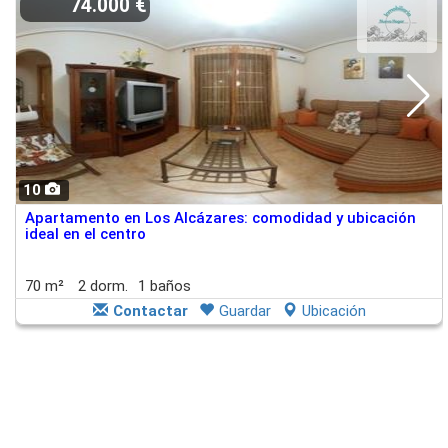
74.000 €
10
Apartamento en Los Alcázares: comodidad y ubicación
ideal en el centro
70 m²
2 dorm.
1 baños
Contactar
Guardar
Ubicación