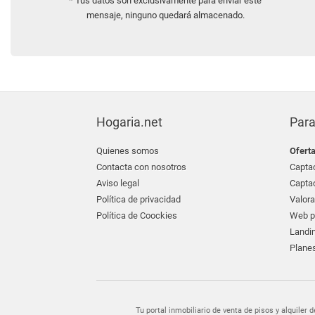
* Tus datos son exclusivamente para enviar este
mensaje, ninguno quedará almacenado.
Hogaria.net
Para
Quienes somos
Ofert
Contacta con nosotros
Captac
Aviso legal
Captac
Política de privacidad
Valora
Política de Coockies
Web pr
Landin
Planes
Tu portal inmobiliario de venta de pisos y alquil