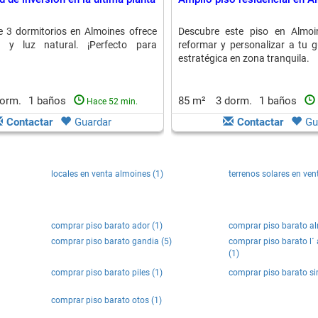
e 3 dormitorios en Almoines ofrece
Descubre este piso en Almoin
ad y luz natural. ¡Perfecto para
reformar y personalizar a tu g
estratégica en zona tranquila.
dorm.
1 baños
85 m²
3 dorm.
1 baños
Hace 52 min.
Contactar
Guardar
Contactar
Gu
locales en venta almoines (1)
terrenos solares en ven
comprar piso barato ador (1)
comprar piso barato al
comprar piso barato gandia (5)
comprar piso barato l´ 
(1)
comprar piso barato piles (1)
comprar piso barato sim
comprar piso barato otos (1)