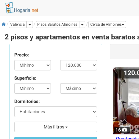
Inicio
Dropdown
Dropdown
Pisos Baratos Almoines
Valencia
Cerca de Almoines
2 pisos y apartamentos en venta baratos
Precio:
120.
Superficie:
Dormitorios:
Más filtros
16
Oportunidad