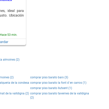
es, ideal para
usto. Ubicación
Hace 53 min.
ardar
ta almoines (2)
moines (2)
comprar piso barato barx (3)
alqueria de la condesa
comprar piso barato la font d´en carros (1)
comprar piso barato llutxent (1)
at de la valldigna (2)
comprar piso barato tavernes de la valldigna
(2)