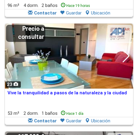
96 m²
4 dorm.
2 baños
Hace 19 horas
Contactar
Guardar
Ubicación
Precio a
consultar
23
Vive la tranquilidad a pasos de la naturaleza y la ciudad
53 m²
2 dorm.
1 baños
Hace 1 día
Contactar
Guardar
Ubicación