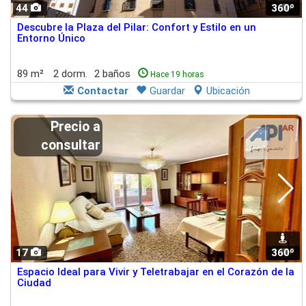
44
360º
1
Descubre la Plaza del Pilar: Confort y Estilo en un
Entorno Único
89 m²
2 dorm.
2 baños
Hace 19 horas
Contactar
Guardar
Ubicación
Precio a
consultar
17
360º
1
Espacio Ideal para Vivir y Teletrabajar en el Corazón de la
Ciudad