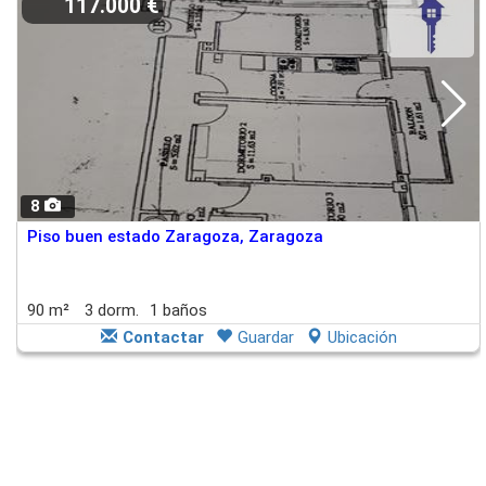
117.000 €
8
Piso buen estado Zaragoza, Zaragoza
90 m²
3 dorm.
1 baños
Contactar
Guardar
Ubicación