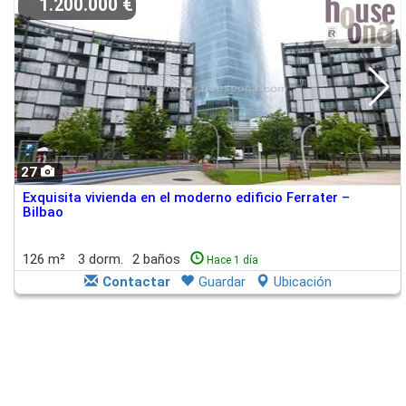
1.200.000 €
27
Exquisita vivienda en el moderno edificio Ferrater –
Bilbao
126 m²
3 dorm.
2 baños
Hace 1 día
Contactar
Guardar
Ubicación