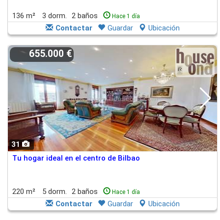
136 m²
3 dorm.
2 baños
Hace 1 día
Contactar
Guardar
Ubicación
655.000 €
31
Tu hogar ideal en el centro de Bilbao
220 m²
5 dorm.
2 baños
Hace 1 día
Contactar
Guardar
Ubicación