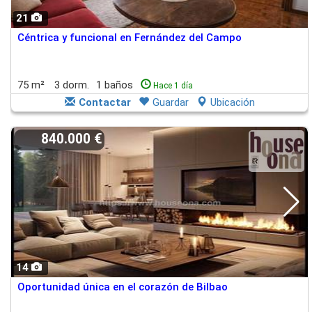
21
Céntrica y funcional en Fernández del Campo
75 m²
3 dorm.
1 baños
Hace 1 día
Contactar
Guardar
Ubicación
840.000 €
14
Oportunidad única en el corazón de Bilbao