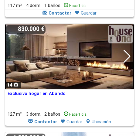
117 m²
4 dorm.
1 baños
Hace 1 día
Contactar
Guardar
830.000 €
14
Exclusivo hogar en Abando
127 m²
3 dorm.
2 baños
Hace 1 día
Contactar
Guardar
Ubicación