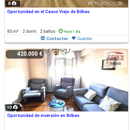
8
Oportunidad en el Casco Viejo de Bilbao
85 m²
2 dorm.
2 baños
Hace 1 día
Contactar
Guardar
420.000 €
10
Oportunidad de inversión en Bilbao