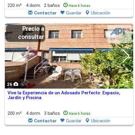
220 m²
4 dorm.
2 baños
Hace 6 horas
Contactar
Guardar
Ubicación
Precio a
consultar
26
Vive la Experiencia de un Adosado Perfecto: Espacio,
Jardín y Piscina
200 m²
4 dorm.
3 baños
Hace 6 horas
Contactar
Guardar
Ubicación