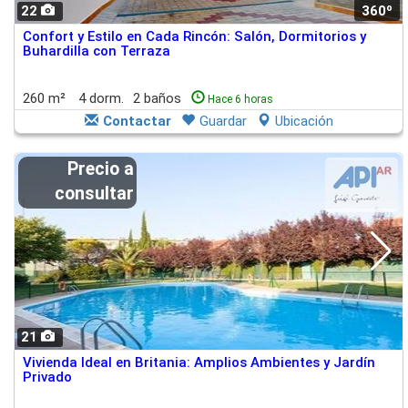
22
360º
Confort y Estilo en Cada Rincón: Salón, Dormitorios y
Buhardilla con Terraza
260 m²
4 dorm.
2 baños
Hace 6 horas
Contactar
Guardar
Ubicación
Precio a
consultar
21
Vivienda Ideal en Britania: Amplios Ambientes y Jardín
Privado