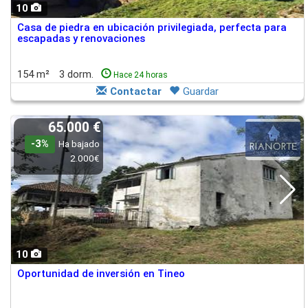
10
Casa de piedra en ubicación privilegiada, perfecta para
escapadas y renovaciones
154 m²
3 dorm.
Hace 24 horas
Contactar
Guardar
65.000 €
-3%
Ha bajado
2.000€
10
Oportunidad de inversión en Tineo