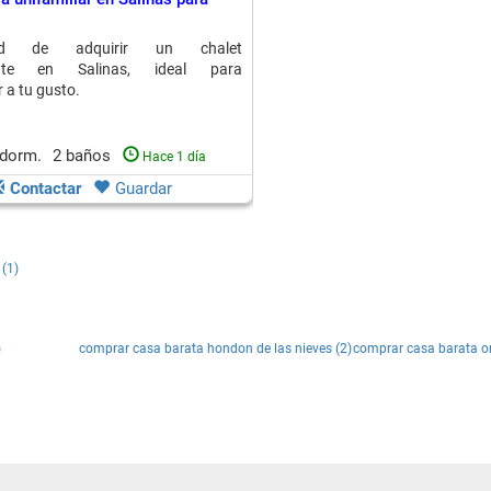
dad de adquirir un chalet
ente en Salinas, ideal para
 a tu gusto.
 dorm.
2 baños
Hace 1 día
Contactar
Guardar
 (1)
)
comprar casa barata hondon de las nieves (2)
comprar casa barata on