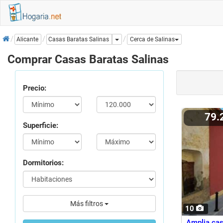
Inicio
Dropdown
Casas Baratas Salinas
Alicante
Cerca de Salinas
Comprar Casas Baratas Salinas
Precio:
79
Superficie:
Dormitorios:
Más filtros
10
Amplia casa