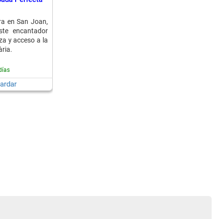
ra en San Joan,
ste encantador
za y acceso a la
ària.
días
ardar