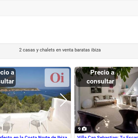
2 casas y chalets en venta baratas ibiza
Precio a
ultar
consultar
9
rfecto en la Costa Norte de Ibiza
Villa Can Sebastian: Tu Esca