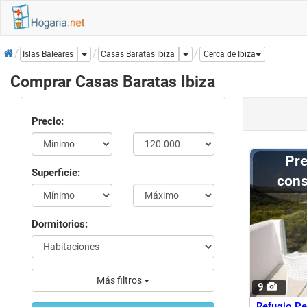
Inicio
Dropdown
Dropdown
Casas Baratas Ibiza
Islas Baleares
Cerca de Ibiza
Comprar Casas Baratas Ibiza
Precio:
Precio a
Superficie:
cons
Dormitorios:
Más filtros
9
Refugio Pe