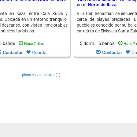
en el Norte de Ibiza
nta en Ibiza, entre Cala Xuclá y
Villa Can Sebastian se encuent
. Ubicada en un entorno tranquilo,
cerca de playas preciadas. E
el descanso, con vistas inmejorables
pueblo es conocido por su belle
 núcleos turísticos.
carretera de Eivissa a Santa Eul
6 baños
5 dorm.
5 baños
Hace 7 días
Hace 7 
Contactar
Guardar
Contactar
Gu
pisos en venta ibiza (1)