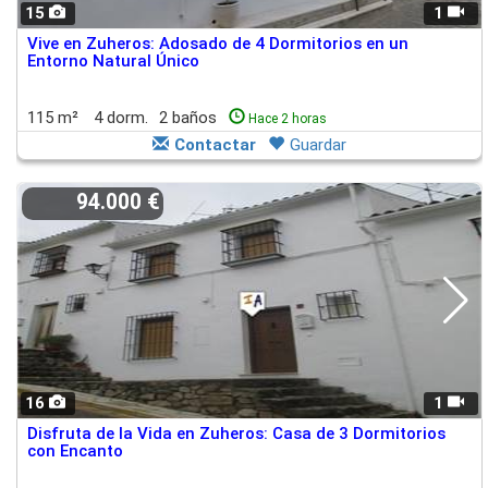
15
1
Vive en Zuheros: Adosado de 4 Dormitorios en un
Entorno Natural Único
115 m²
4 dorm.
2 baños
Hace 2 horas
Contactar
Guardar
94.000 €
16
1
Disfruta de la Vida en Zuheros: Casa de 3 Dormitorios
con Encanto