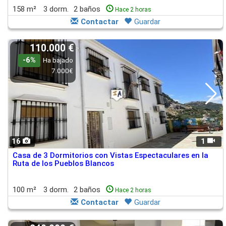
158 m²
3 dorm.
2 baños
Hace 2 horas
Contactar
Guardar
110.000 €
-6%
Ha bajado
7.000€
16
1
Casa de 3 Dormitorios con Vistas Espectaculares en la
Ruta de los Pueblos Blancos
100 m²
3 dorm.
2 baños
Hace 2 horas
Contactar
Guardar