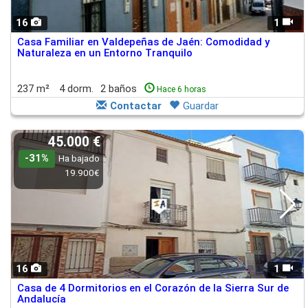
16
1
Casa Familiar en Valdepeñas de Jaén: Comodidad y
Naturaleza en un Entorno Tranquilo
237 m²
4 dorm.
2 baños
Hace 6 horas
Contactar
Guardar
45.000 €
-31%
Ha bajado
19.900€
16
1
Casa de 4 Dormitorios en el Corazón de la Sierra Sur de
Andalucía