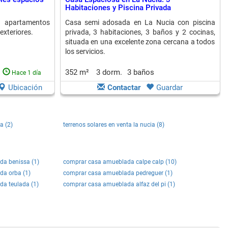
Habitaciones y Piscina Privada
partamentos
Casa semi adosada en La Nucia con piscina
exteriores.
privada, 3 habitaciones, 3 baños y 2 cocinas,
situada en una excelente zona cercana a todos
los servicios.
352 m²
3 dorm.
3 baños
Hace 1 día
Ubicación
Contactar
Guardar
a (2)
terrenos solares en venta la nucia (8)
a benissa (1)
comprar casa amueblada calpe calp (10)
a orba (1)
comprar casa amueblada pedreguer (1)
a teulada (1)
comprar casa amueblada alfaz del pi (1)