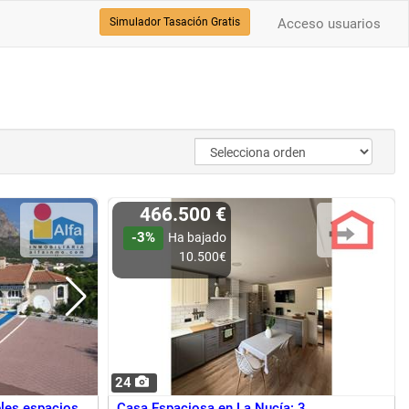
Simulador Tasación Gratis
Acceso usuarios
466.500 €
-3%
Ha bajado
10.500€
24
ples espacios
Casa Espaciosa en La Nucía: 3