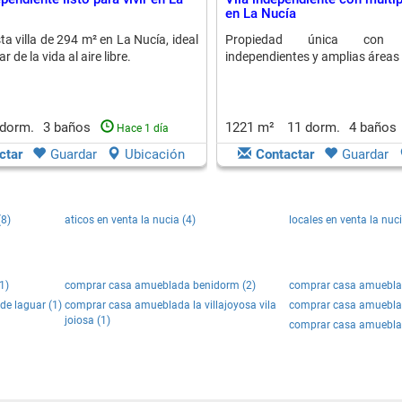
en La Nucía
a villa de 294 m² en La Nucía, ideal
Propiedad única con a
r de la vida al aire libre.
independientes y amplias áreas 
 dorm.
3 baños
1221 m²
11 dorm.
4 baños
Hace 1 día
ctar
Guardar
Ubicación
Contactar
Guardar
(8)
aticos en venta la nucia (4)
locales en venta la nuci
1)
comprar casa amueblada benidorm (2)
comprar casa amueblad
de laguar (1)
comprar casa amueblada la villajoyosa vila
comprar casa amueblad
joiosa (1)
comprar casa amueblad