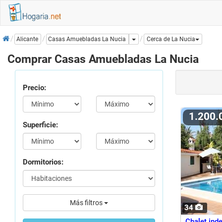
Inicio
Dropdown
Casas Amuebladas La Nucia
Alicante
Cerca de La Nucia
Comprar Casas Amuebladas La Nucia
Precio:
1.200
Superficie:
Dormitorios:
Más filtros
34
Chalet inde