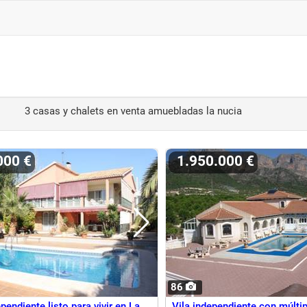
3 casas y chalets en venta amuebladas la nucia
.000 €
1.950.000 €
86
pendiente listo para vivir en La
Vila independiente con múlti